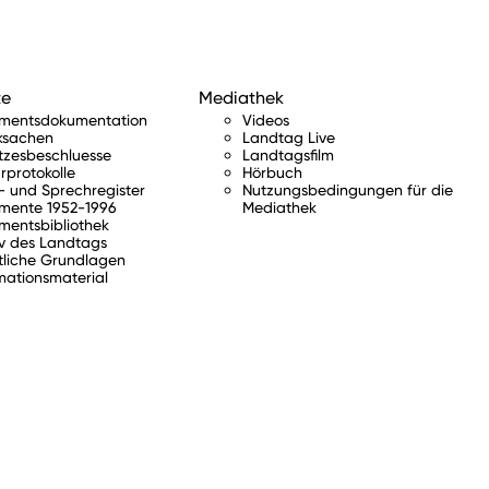
te
Mediathek
amentsdokumentation
Videos
ksachen
Landtag Live
tzesbeschluesse
Landtagsfilm
rprotokolle
Hörbuch
 und Sprechregister
Nutzungsbedingungen für die
mente 1952-1996
Mediathek
mentsbibliothek
v des Landtags
tliche Grundlagen
mationsmaterial