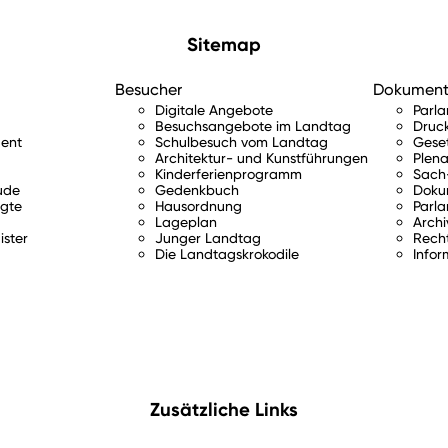
Sitemap
Besucher
Dokumen
Digitale Angebote
Parl
Besuchsangebote im Landtag
Druc
ent
Schulbesuch vom Landtag
Gese
Architektur- und Kunstführungen
Plena
Kinderferienprogramm
Sach-
ude
Gedenkbuch
Doku
gte
Hausordnung
Parla
Lageplan
Archi
ister
Junger Landtag
Rech
Die Landtagskrokodile
Infor
Zusätzliche Links