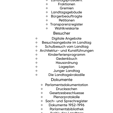
Fraktionen
Gremien
Landtagsgebäude
Bürgerbeauftragte
Petitionen
Transparenzregister
Wahlkreiskarte
Besucher
Digitale Angebote
Besuchsangebote im Landtag
Schulbesuch vom Landtag
Architektur- und Kunstführungen
Kinderferienprogramm
Gedenkbuch
Hausordnung
Lageplan
Junger Landtag
Die Landtagskrokodile
Dokumente
Parlamentsdokumentation
Drucksachen
Gesetzesbeschluesse
Plenarprotokolle
Sach- und Sprechregister
Dokumente 1952-1996
Parlamentsbibliothek
Archiv des Landtags