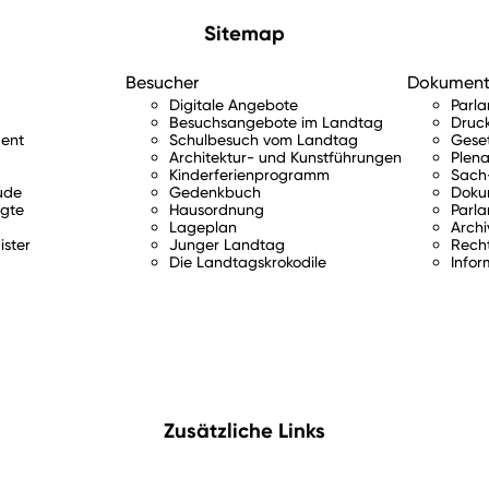
Sitemap
Besucher
Dokumen
Digitale Angebote
Parl
Besuchsangebote im Landtag
Druc
ent
Schulbesuch vom Landtag
Gese
Architektur- und Kunstführungen
Plena
Kinderferienprogramm
Sach-
ude
Gedenkbuch
Doku
gte
Hausordnung
Parla
Lageplan
Archi
ister
Junger Landtag
Rech
Die Landtagskrokodile
Infor
Zusätzliche Links