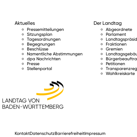
Aktuelles
Der Landtag
Pressemitteilungen
Abgeordnete
Sitzungsplan
Parlament
Tagesordnungen
Landtagspräsid
Begegnungen
Fraktionen
Beschlüsse
Gremien
Namentliche Abstimmungen
Landtagsgebä
dpa Nachrichten
Bürgerbeauftra
Presse
Petitionen
Stellenportal
Transparenzreg
Wahlkreiskarte
Kontakt
Datenschutz
Barrierefreiheit
Impressum