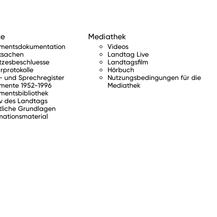
te
Mediathek
amentsdokumentation
Videos
ksachen
Landtag Live
tzesbeschluesse
Landtagsfilm
rprotokolle
Hörbuch
 und Sprechregister
Nutzungsbedingungen für die
mente 1952-1996
Mediathek
mentsbibliothek
v des Landtags
tliche Grundlagen
mationsmaterial