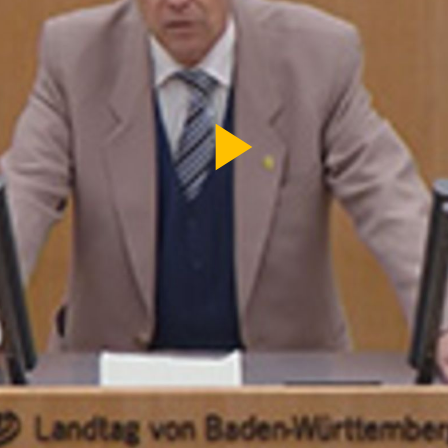
Video
abspi