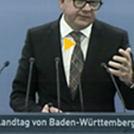
Video
abspi