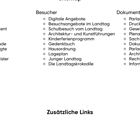
Besucher
Dokumen
Digitale Angebote
Parl
Besuchsangebote im Landtag
Druc
ent
Schulbesuch vom Landtag
Gese
Architektur- und Kunstführungen
Plena
Kinderferienprogramm
Sach-
ude
Gedenkbuch
Doku
gte
Hausordnung
Parla
Lageplan
Archi
ister
Junger Landtag
Rech
Die Landtagskrokodile
Infor
Zusätzliche Links