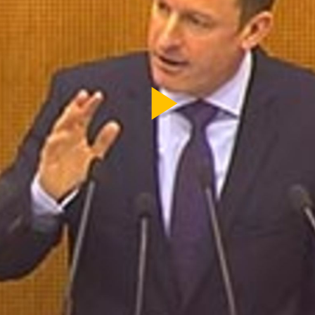
Video
abspi