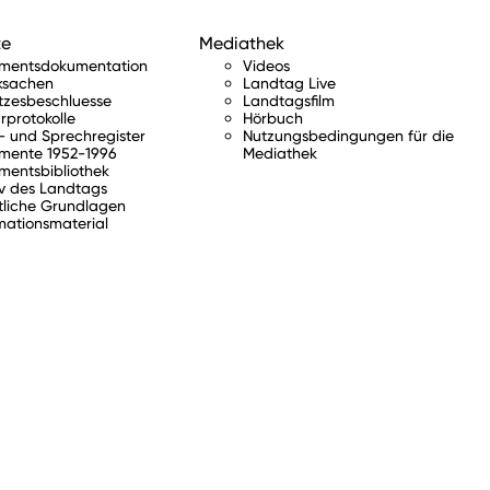
te
Mediathek
amentsdokumentation
Videos
ksachen
Landtag Live
tzesbeschluesse
Landtagsfilm
rprotokolle
Hörbuch
 und Sprechregister
Nutzungsbedingungen für die
mente 1952-1996
Mediathek
mentsbibliothek
v des Landtags
tliche Grundlagen
mationsmaterial