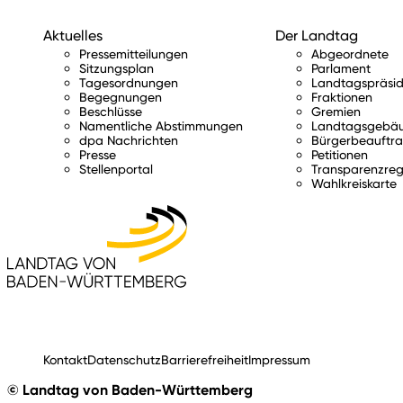
Aktuelles
Der Landtag
Pressemitteilungen
Abgeordnete
Sitzungsplan
Parlament
Tagesordnungen
Landtagspräsid
Begegnungen
Fraktionen
Beschlüsse
Gremien
Namentliche Abstimmungen
Landtagsgebä
dpa Nachrichten
Bürgerbeauftra
Presse
Petitionen
Stellenportal
Transparenzreg
Wahlkreiskarte
Kontakt
Datenschutz
Barrierefreiheit
Impressum
© Landtag von Baden-Württemberg