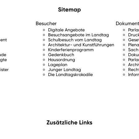
Sitemap
Besucher
Dokumen
Digitale Angebote
Parl
Besuchsangebote im Landtag
Druc
ent
Schulbesuch vom Landtag
Gese
Architektur- und Kunstführungen
Plena
Kinderferienprogramm
Sach-
ude
Gedenkbuch
Doku
gte
Hausordnung
Parla
Lageplan
Archi
ister
Junger Landtag
Rech
Die Landtagskrokodile
Infor
Zusätzliche Links