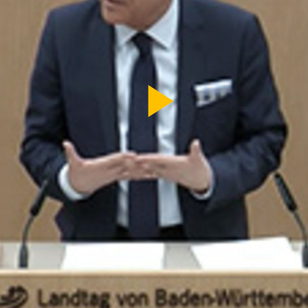
Video
abspi