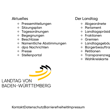
Aktuelles
Der Landtag
Pressemitteilungen
Abgeordnete
Sitzungsplan
Parlament
Tagesordnungen
Landtagspräsid
Begegnungen
Fraktionen
Beschlüsse
Gremien
Namentliche Abstimmungen
Landtagsgebä
dpa Nachrichten
Bürgerbeauftra
Presse
Petitionen
Stellenportal
Transparenzreg
Wahlkreiskarte
Kontakt
Datenschutz
Barrierefreiheit
Impressum