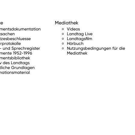
te
Mediathek
amentsdokumentation
Videos
ksachen
Landtag Live
tzesbeschluesse
Landtagsfilm
rprotokolle
Hörbuch
 und Sprechregister
Nutzungsbedingungen für die
mente 1952-1996
Mediathek
mentsbibliothek
v des Landtags
tliche Grundlagen
mationsmaterial