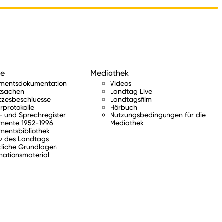
te
Mediathek
amentsdokumentation
Videos
ksachen
Landtag Live
tzesbeschluesse
Landtagsfilm
rprotokolle
Hörbuch
 und Sprechregister
Nutzungsbedingungen für die
mente 1952-1996
Mediathek
mentsbibliothek
v des Landtags
tliche Grundlagen
mationsmaterial