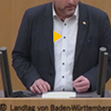
Video
abspi