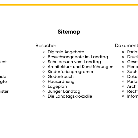
Sitemap
Besucher
Dokumen
Digitale Angebote
Parl
Besuchsangebote im Landtag
Druc
ent
Schulbesuch vom Landtag
Gese
Architektur- und Kunstführungen
Plena
Kinderferienprogramm
Sach-
ude
Gedenkbuch
Doku
gte
Hausordnung
Parla
Lageplan
Archi
ister
Junger Landtag
Rech
Die Landtagskrokodile
Infor