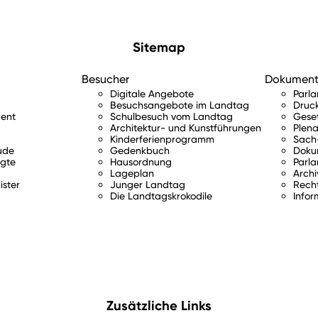
Sitemap
Besucher
Dokumen
Digitale Angebote
Parl
Besuchsangebote im Landtag
Druc
ent
Schulbesuch vom Landtag
Gese
Architektur- und Kunstführungen
Plena
Kinderferienprogramm
Sach-
ude
Gedenkbuch
Doku
gte
Hausordnung
Parla
Lageplan
Archi
ister
Junger Landtag
Rech
Die Landtagskrokodile
Infor
Zusätzliche Links