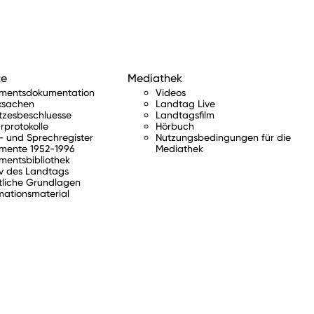
te
Mediathek
amentsdokumentation
Videos
ksachen
Landtag Live
tzesbeschluesse
Landtagsfilm
rprotokolle
Hörbuch
 und Sprechregister
Nutzungsbedingungen für die
mente 1952-1996
Mediathek
mentsbibliothek
v des Landtags
tliche Grundlagen
mationsmaterial