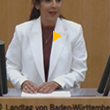
Video
abspi