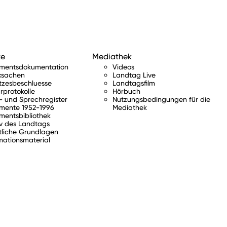
te
Mediathek
amentsdokumentation
Videos
ksachen
Landtag Live
tzesbeschluesse
Landtagsfilm
rprotokolle
Hörbuch
 und Sprechregister
Nutzungsbedingungen für die
mente 1952-1996
Mediathek
mentsbibliothek
v des Landtags
tliche Grundlagen
mationsmaterial