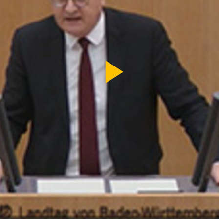
Video
abspi