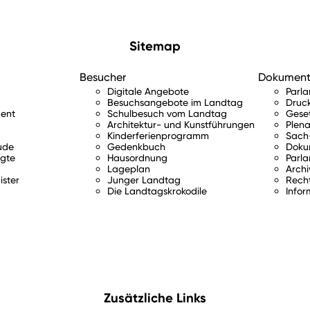
Sitemap
Besucher
Dokumen
Digitale Angebote
Parl
Besuchsangebote im Landtag
Druc
ent
Schulbesuch vom Landtag
Gese
Architektur- und Kunstführungen
Plena
Kinderferienprogramm
Sach-
ude
Gedenkbuch
Doku
gte
Hausordnung
Parla
Lageplan
Archi
ister
Junger Landtag
Rech
Die Landtagskrokodile
Infor
Zusätzliche Links