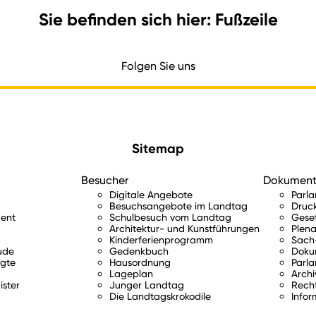
Sie befinden sich hier: Fußzeile
Folgen Sie uns
Sitemap
Besucher
Dokumen
Digitale Angebote
Parl
Besuchsangebote im Landtag
Druc
ent
Schulbesuch vom Landtag
Gese
Architektur- und Kunstführungen
Plena
Kinderferienprogramm
Sach-
ude
Gedenkbuch
Doku
gte
Hausordnung
Parla
Lageplan
Archi
ister
Junger Landtag
Rech
Die Landtagskrokodile
Infor