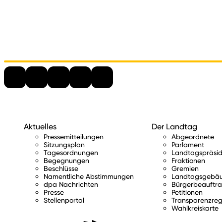
Aktuelles
Der Landtag
Pressemitteilungen
Abgeordnete
Sitzungsplan
Parlament
Tagesordnungen
Landtagspräsid
Begegnungen
Fraktionen
Beschlüsse
Gremien
Namentliche Abstimmungen
Landtagsgebä
dpa Nachrichten
Bürgerbeauftra
Presse
Petitionen
Stellenportal
Transparenzreg
Wahlkreiskarte