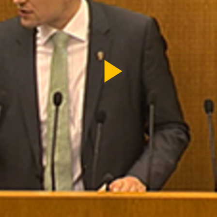
Video
abspi