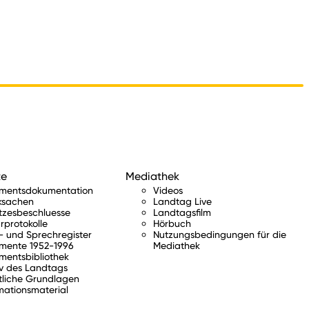
te
Mediathek
amentsdokumentation
Videos
ksachen
Landtag Live
tzesbeschluesse
Landtagsfilm
rprotokolle
Hörbuch
 und Sprechregister
Nutzungsbedingungen für die
mente 1952-1996
Mediathek
mentsbibliothek
v des Landtags
tliche Grundlagen
mationsmaterial