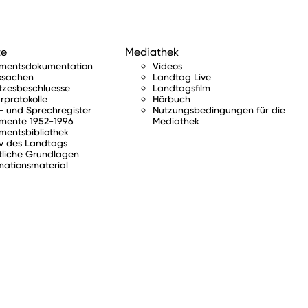
te
Mediathek
amentsdokumentation
Videos
ksachen
Landtag Live
tzesbeschluesse
Landtagsfilm
rprotokolle
Hörbuch
 und Sprechregister
Nutzungsbedingungen für die
mente 1952-1996
Mediathek
mentsbibliothek
v des Landtags
tliche Grundlagen
mationsmaterial