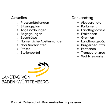
Aktuelles
Der Landtag
Pressemitteilungen
Abgeordnete
Sitzungsplan
Parlament
Tagesordnungen
Landtagspräsid
Begegnungen
Fraktionen
Beschlüsse
Gremien
Namentliche Abstimmungen
Landtagsgebä
dpa Nachrichten
Bürgerbeauftra
Presse
Petitionen
Stellenportal
Transparenzreg
Wahlkreiskarte
Kontakt
Datenschutz
Barrierefreiheit
Impressum