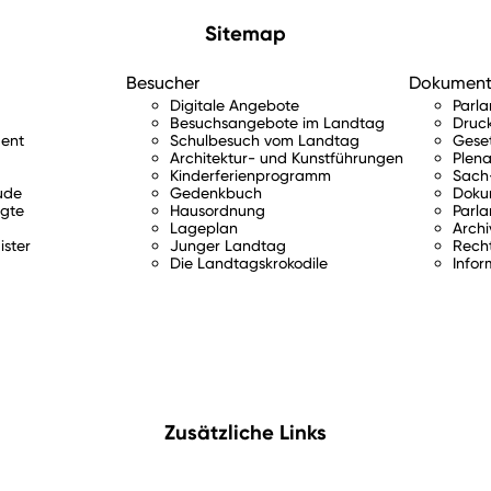
Sitemap
Besucher
Dokumen
Digitale Angebote
Parl
Besuchsangebote im Landtag
Druc
ent
Schulbesuch vom Landtag
Gese
Architektur- und Kunstführungen
Plena
Kinderferienprogramm
Sach-
ude
Gedenkbuch
Doku
gte
Hausordnung
Parla
Lageplan
Archi
ister
Junger Landtag
Rech
Die Landtagskrokodile
Infor
Zusätzliche Links