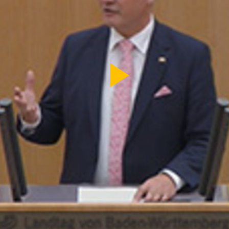
Video
abspi