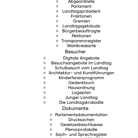
Abgeordnete
Parlament
Landtagspräsident
Fraktionen
Gremien
Landtagsgebäude
Bürgerbeauftragte
Petitionen
Transparenzregister
Wahlkreiskarte
Besucher
Digitale Angebote
Besuchsangebote im Landtag
Schulbesuch vom Landtag
Architektur- und Kunstführungen
Kinderferienprogramm
Gedenkbuch
Hausordnung
Lageplan
Junger Landtag
Die Landtagskrokodile
Dokumente
Parlamentsdokumentation
Drucksachen
Gesetzesbeschluesse
Plenarprotokolle
Sach- und Sprechregister