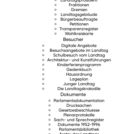
Fraktionen
Gremien
Landtagsgebäude
Bürgerbeauftragte
Petitionen
Transparenzregister
Wahlkreiskarte
Besucher
Digitale Angebote
Besuchsangebote im Landtag
Schulbesuch vom Landtag
Architektur- und Kunstführungen
Kinderferienprogramm
Gedenkbuch
Hausordnung
Lageplan
Junger Landtag
Die Landtagskrokodile
Dokumente
Parlamentsdokumentation
Drucksachen
Gesetzesbeschluesse
Plenarprotokolle
Sach- und Sprechregister
Dokumente 1952-1996
Parlamentsbibliothek
Archiv des Landtags