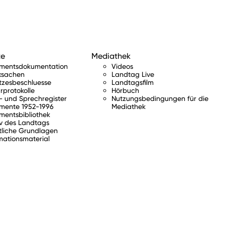
te
Mediathek
amentsdokumentation
Videos
ksachen
Landtag Live
tzesbeschluesse
Landtagsfilm
rprotokolle
Hörbuch
 und Sprechregister
Nutzungsbedingungen für die
mente 1952-1996
Mediathek
mentsbibliothek
v des Landtags
tliche Grundlagen
mationsmaterial