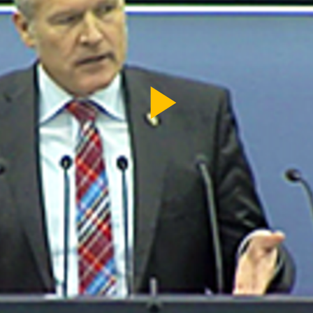
Video
abspi