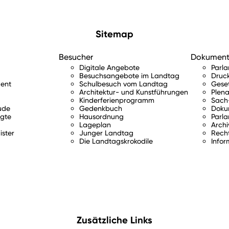
Sitemap
Besucher
Dokumen
Digitale Angebote
Parl
Besuchsangebote im Landtag
Druc
ent
Schulbesuch vom Landtag
Gese
Architektur- und Kunstführungen
Plena
Kinderferienprogramm
Sach-
ude
Gedenkbuch
Doku
gte
Hausordnung
Parla
Lageplan
Archi
ister
Junger Landtag
Rech
Die Landtagskrokodile
Infor
Zusätzliche Links