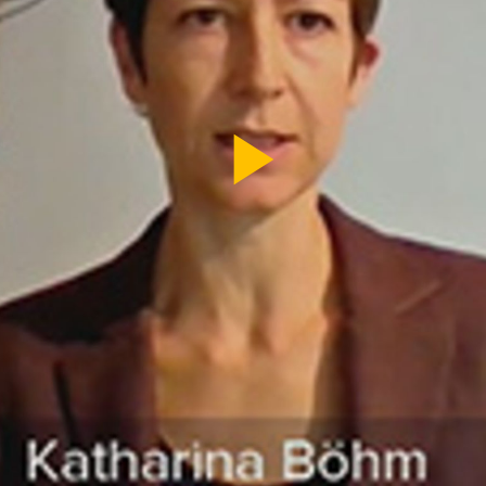
Video
abspi