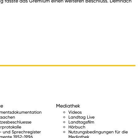
tag fasste das Gremium einen weiteren Beschluss. Demnach
te
Mediathek
amentsdokumentation
Videos
ksachen
Landtag Live
tzesbeschluesse
Landtagsfilm
rprotokolle
Hörbuch
 und Sprechregister
Nutzungsbedingungen für die
mente 1952-1996
Mediathek