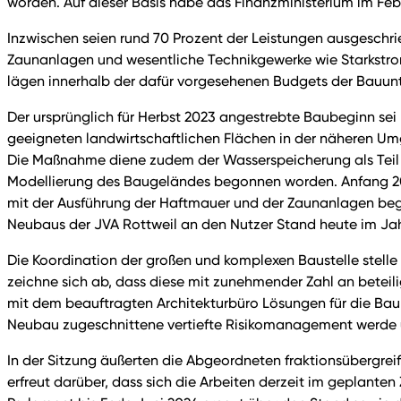
worden. Auf dieser Basis habe das Finanzministerium im Feb
Inzwischen seien rund 70 Prozent der Leistungen ausgeschr
Zaunanlagen und wesentliche Technikgewerke wie Starkst
lägen innerhalb der dafür vorgesehenen Budgets der Bauunt
Der ursprünglich für Herbst 2023 angestrebte Baubeginn se
geeigneten landwirtschaftlichen Flächen in der näheren Um
Die Maßnahme diene zudem der Wasserspeicherung als Teil 
Modellierung des Baugeländes begonnen worden. Anfang 202
mit der Ausführung der Haftmauer und der Zaunanlagen beg
Neubaus der JVA Rottweil an den Nutzer Stand heute im Jah
Die Koordination der großen und komplexen Baustelle stell
zeichne sich ab, dass diese mit zunehmender Zahl an beteil
mit dem beauftragten Architekturbüro Lösungen für die Ba
Neubau zugeschnittene vertiefte Risikomanagement werde ü
In der Sitzung äußerten die Abgeordneten fraktionsübergrei
erfreut darüber, dass sich die Arbeiten derzeit im geplan