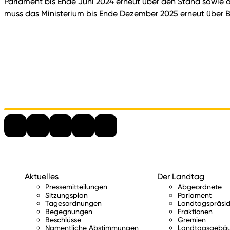
Parlament bis Ende Juni 2024 erneut über den Stand sowie
muss das Ministerium bis Ende Dezember 2025 erneut über B
Aktuelles
Der Landtag
Pressemitteilungen
Abgeordnete
Sitzungsplan
Parlament
Tagesordnungen
Landtagspräsid
Begegnungen
Fraktionen
Beschlüsse
Gremien
Namentliche Abstimmungen
Landtagsgebä