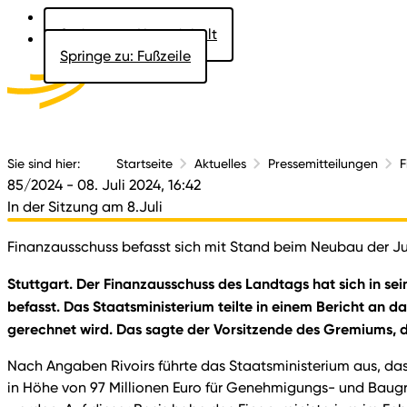
Springe zu: Hauptinhalt
Springe zu: Fußzeile
Aktuelles
Der 
Sie sind hier:
Startseite
Aktuelles
Pressemitteilungen
F
85/2024
- 08. Juli 2024, 16:42
In der Sitzung am 8.Juli
Finanzausschuss befasst sich mit Stand beim Neubau der Jus
Stuttgart. Der Finanzausschuss des Landtags hat sich in se
befasst. Das Staatsministerium teilte in einem Bericht an 
gerechnet wird. Das sagte der Vorsitzende des Gremiums, 
Nach Angaben Rivoirs führte das Staatsministerium aus, das
in Höhe von 97 Millionen Euro für Genehmigungs- und Baugru