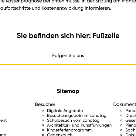
 die Kostenprognose berichten müsse. In der Sitzung am Mon
aufortschritte und Kostenentwicklung informieren.
Sie befinden sich hier: Fußzeile
Folgen Sie uns
Sitemap
Besucher
Dokumen
Digitale Angebote
Parl
Besuchsangebote im Landtag
Druc
ent
Schulbesuch vom Landtag
Gese
Architektur- und Kunstführungen
Plena
Kinderferienprogramm
Sach-
ude
Gedenkbuch
Doku