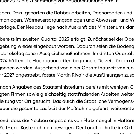
ruar 2023 die Zustimmung zur Baudurchführung erteilt.
ieben. Dazu gehörten die Rohbauarbeiten, Dacharbeiten und 
romanlagen, Wärmeversorgungsanlagen und Abwasser- und Wa
erlage. Der Neubau liege nach Auskunft des Ministeriums dam
i bereits im zweiten Quartal 2023 erfolgt. Zunächst sei der
gebung wieder eingebaut worden. Dadurch seien die Bodenqua
der ökologischen Ausgleichsmaßnahmen. Im dritten Quartal 2
4 hätten die Hochbauarbeiten begonnen. Derzeit fänden die 
onnen worden. Ausgehend von einer Gesamtbauzeit von rund 
r 2027 angestrebt, fasste Martin Rivoir die Ausführungen zu
e nach Angaben des Staatsministeriums bereits mit wenigen G
igten Firmen sowie gleichzeitig stattfindenden Arbeiten weit
uleitung vor Ort gesucht. Das durch die Staatliche Vermög
ber die gesamte Laufzeit der Maßnahme geführt, weiterentwi
fend, dass der Neubau angesichts von Platzmangel in Haftans
ten Zeit- und Kostenrahmen bewegen. Der Landtag hatte im Ok