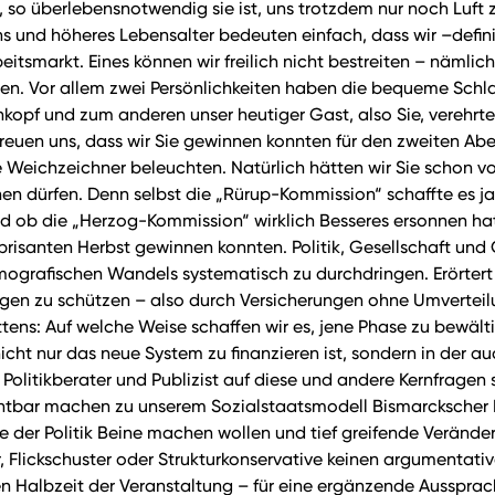
so überlebensnotwendig sie ist, uns trotzdem nur noch Luft 
nd höheres Lebensalter bedeuten einfach, dass wir –definitiv
itsmarkt. Eines können wir freilich nicht bestreiten – nämlic
 Vor allem zwei Persönlichkeiten haben die bequeme Schlafm
kopf und zum anderen unser heutiger Gast, also Sie, verehrter 
en uns, dass wir Sie gewinnen konnten für den zweiten Abend
Weichzeichner beleuchten. Natürlich hätten wir Sie schon vor
n dürfen. Denn selbst die „Rürup-Kommission“ schaffte es ja
Und ob die „Herzog-Kommission“ wirklich Besseres ersonnen hat
 brisanten Herbst gewinnen konnten. Politik, Gesellschaft und 
afischen Wandels systematisch zu durchdringen. Erörtert w
rungen zu schützen – also durch Versicherungen ohne Umvertei
ttens: Auf welche Weise schaffen wir es, jene Phase zu bewält
nicht nur das neue System zu finanzieren ist, sondern in der 
s Politikberater und Publizist auf diese und andere Kernfrage
htbar machen zu unserem Sozialstaatsmodell Bismarckscher P
e der Politik Beine machen wollen und tief greifende Veränd
, Flickschuster oder Strukturkonservative keinen argumentati
en Halbzeit der Veranstaltung – für eine ergänzende Aussprac