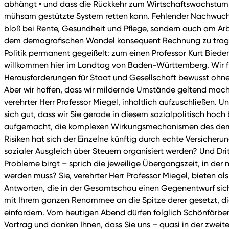
abhängt • und dass die Rückkehr zum Wirtschaftswachstum, 
mühsam gestützte System retten kann. Fehlender Nachwuchs u
bloß bei Rente, Gesundheit und Pflege, sondern auch am Arbe
dem demografischen Wandel konsequent Rechnung zu tragen.
Politik permanent gegeißelt: zum einen Professor Kurt Bieden
willkommen hier im Landtag von Baden-Württemberg. Wir freu
Herausforderungen für Staat und Gesellschaft bewusst ohne 
Aber wir hoffen, dass wir mildernde Umstände geltend mache
verehrter Herr Professor Miegel, inhaltlich aufzuschließen. 
sich gut, dass wir Sie gerade in diesem sozialpolitisch hoch
aufgemacht, die komplexen Wirkungsmechanismen des demogr
Risiken hat sich der Einzelne künftig durch echte Versiche
sozialer Ausgleich über Steuern organisiert werden? Und Dri
Probleme birgt – sprich die jeweilige Übergangszeit, in der 
werden muss? Sie, verehrter Herr Professor Miegel, bieten al
Antworten, die in der Gesamtschau einen Gegenentwurf sic
mit Ihrem ganzen Renommee an die Spitze derer gesetzt, di
einfordern. Vom heutigen Abend dürfen folglich Schönfärber
Vortrag und danken Ihnen, dass Sie uns – quasi in der zweit