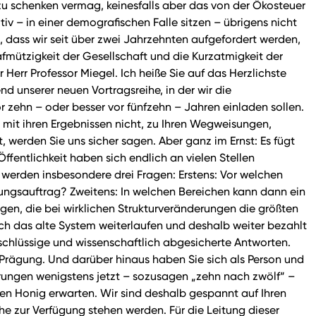
zu schenken vermag, keinesfalls aber das von der Ökosteuer
 – in einer demografischen Falle sitzen – übrigens nicht
h, dass wir seit über zwei Jahrzehnten aufgefordert werden,
ützigkeit der Gesellschaft und die Kurzatmigkeit der
Herr Professor Miegel. Ich heiße Sie auf das Herzlichste
 unserer neuen Vortragsreihe, in der wir die
 zehn – oder besser vor fünfzehn – Jahren einladen sollen.
 mit ihren Ergebnissen nicht, zu Ihren Wegweisungen,
, werden Sie uns sicher sagen. Aber ganz im Ernst: Es fügt
Öffentlichkeit haben sich endlich an vielen Stellen
erden insbesondere drei Fragen: Erstens: Vor welchen
lungsauftrag? Zweitens: In welchen Bereichen kann dann ein
igen, die bei wirklichen Strukturveränderungen die größten
auch das alte System weiterlaufen und deshalb weiter bezahlt
n schlüssige und wissenschaftlich abgesicherte Antworten.
rägung. Und darüber hinaus haben Sie sich als Person und
erungen wenigstens jetzt – sozusagen „zehn nach zwölf“ –
ven Honig erwarten. Wir sind deshalb gespannt auf Ihren
he zur Verfügung stehen werden. Für die Leitung dieser