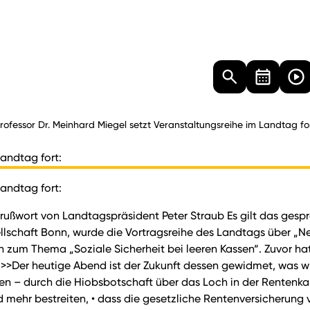
Landtag
Besucher
Dokumente
Mediathek
rofessor Dr. Meinhard Miegel setzt Veranstaltungsreihe im Landtag for
Landtag fort:
Landtag fort:
ußwort von Landtagspräsident Peter Straub Es gilt das gespro
esellschaft Bonn, wurde die Vortragsreihe des Landtags über 
h zum Thema „Soziale Sicherheit bei leeren Kassen“. Zuvor h
 >>Der heutige Abend ist der Zukunft dessen gewidmet, was w
orden – durch die Hiobsbotschaft über das Loch in der Rente
 mehr bestreiten, • dass die gesetzliche Rentenversicherun