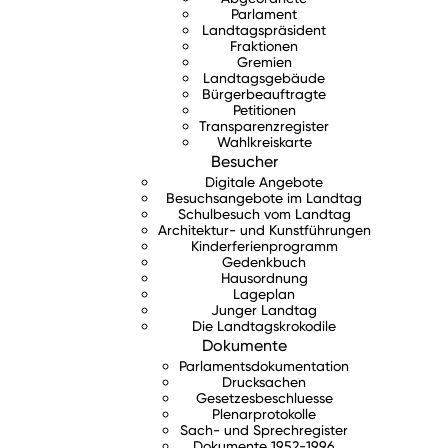
Parlament
Landtagspräsident
Fraktionen
Gremien
Landtagsgebäude
Bürgerbeauftragte
Petitionen
Transparenzregister
Wahlkreiskarte
Besucher
Digitale Angebote
Besuchsangebote im Landtag
Schulbesuch vom Landtag
Architektur- und Kunstführungen
Kinderferienprogramm
Gedenkbuch
Hausordnung
Lageplan
Junger Landtag
Die Landtagskrokodile
Dokumente
Parlamentsdokumentation
Drucksachen
Gesetzesbeschluesse
Plenarprotokolle
Sach- und Sprechregister
Dokumente 1952-1996