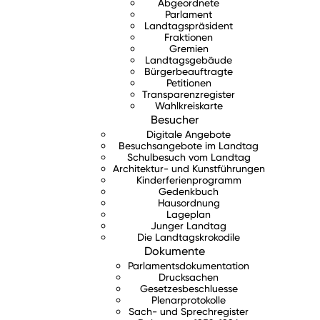
Abgeordnete
Parlament
Landtagspräsident
Fraktionen
Gremien
Landtagsgebäude
Bürgerbeauftragte
Petitionen
Transparenzregister
Wahlkreiskarte
Besucher
Digitale Angebote
Besuchsangebote im Landtag
Schulbesuch vom Landtag
Architektur- und Kunstführungen
Kinderferienprogramm
Gedenkbuch
Hausordnung
Lageplan
Junger Landtag
Die Landtagskrokodile
Dokumente
Parlamentsdokumentation
Drucksachen
Gesetzesbeschluesse
Plenarprotokolle
Sach- und Sprechregister