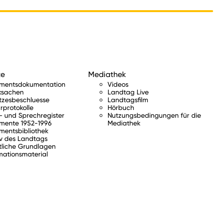
te
Mediathek
amentsdokumentation
Videos
ksachen
Landtag Live
tzesbeschluesse
Landtagsfilm
rprotokolle
Hörbuch
 und Sprechregister
Nutzungsbedingungen für die
mente 1952-1996
Mediathek
mentsbibliothek
v des Landtags
tliche Grundlagen
mationsmaterial