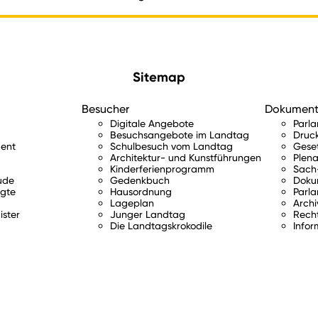
Sitemap
Besucher
Dokumen
Digitale Angebote
Parl
Besuchsangebote im Landtag
Druc
ent
Schulbesuch vom Landtag
Gese
Architektur- und Kunstführungen
Plena
Kinderferienprogramm
Sach-
ude
Gedenkbuch
Doku
gte
Hausordnung
Parla
Lageplan
Archi
ister
Junger Landtag
Rech
Die Landtagskrokodile
Infor