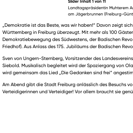
Slider Inhalt 1 von 11
Landtagspräsidentin Muhterem Ar
am Jägerbrunnen (Freiburg-Günte
„Demokratie ist das Beste, was wir haben!“ Davon zeigt s
Württemberg in Freiburg überzeugt. Mit mehr als 100 Gästen
Demokratiebewegung des Südwestens, der Badischen Revolu
Friedhof). Aus Anlass des 175. Jubiläums der Badischen Rev
Sven von Ungern-Sternberg, Vorsitzender des Landesvereins, 
Siebold. Musikalisch begleitet wird der Spaziergang von O
wird gemeinsam das Lied „Die Gedanken sind frei“ angesti
Am Abend gibt die Stadt Freiburg anlässlich des Besuchs v
Verteidigerinnen und Verteidiger! Vor allem braucht sie gen