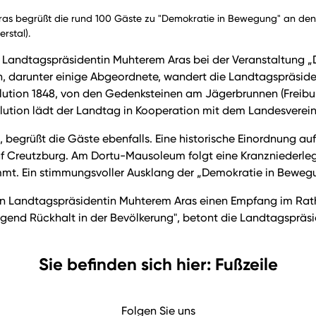
as begrüßt die rund 100 Gäste zu "Demokratie in Bewegung" an de
rstal).
ich Landtagspräsidentin Muhterem Aras bei der Veranstaltun
, darunter einige Abgeordnete, wandert die Landtagspräsident
tion 1848, von den Gedenksteinen am Jägerbrunnen (Freibu
olution lädt der Landtag in Kooperation mit dem Landesverein
begrüßt die Gäste ebenfalls. Eine historische Einordnung auf 
laf Creutzburg. Am Dortu-Mausoleum folgt eine Kranzniederl
mmt. Ein stimmungsvoller Ausklang der „Demokratie in Beweg
on Landtagspräsidentin Muhterem Aras einen Empfang im Rath
ügend Rückhalt in der Bevölkerung", betont die Landtagspräsi
Sie befinden sich hier: Fußzeile
Folgen Sie uns