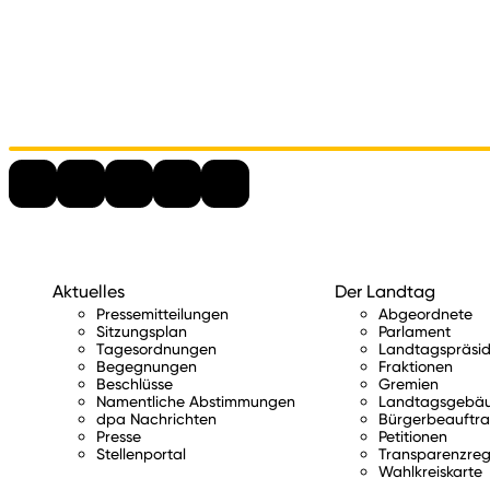
Aktuelles
Der Landtag
Pressemitteilungen
Abgeordnete
Sitzungsplan
Parlament
Tagesordnungen
Landtagspräsid
Begegnungen
Fraktionen
Beschlüsse
Gremien
Namentliche Abstimmungen
Landtagsgebä
dpa Nachrichten
Bürgerbeauftra
Presse
Petitionen
Stellenportal
Transparenzreg
Wahlkreiskarte