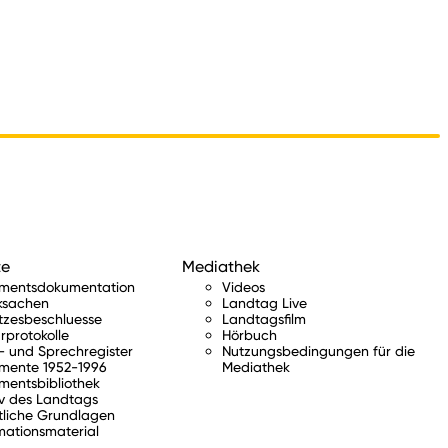
te
Mediathek
amentsdokumentation
Videos
ksachen
Landtag Live
tzesbeschluesse
Landtagsfilm
rprotokolle
Hörbuch
 und Sprechregister
Nutzungsbedingungen für die
mente 1952-1996
Mediathek
mentsbibliothek
v des Landtags
tliche Grundlagen
mationsmaterial