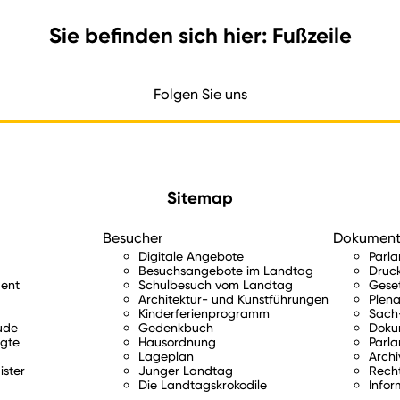
Sie befinden sich hier: Fußzeile
Folgen Sie uns
Sitemap
Besucher
Dokumen
Digitale Angebote
Parl
Besuchsangebote im Landtag
Druc
ent
Schulbesuch vom Landtag
Gese
Architektur- und Kunstführungen
Plena
Kinderferienprogramm
Sach-
ude
Gedenkbuch
Doku
gte
Hausordnung
Parla
Lageplan
Archi
ister
Junger Landtag
Rech
Die Landtagskrokodile
Infor