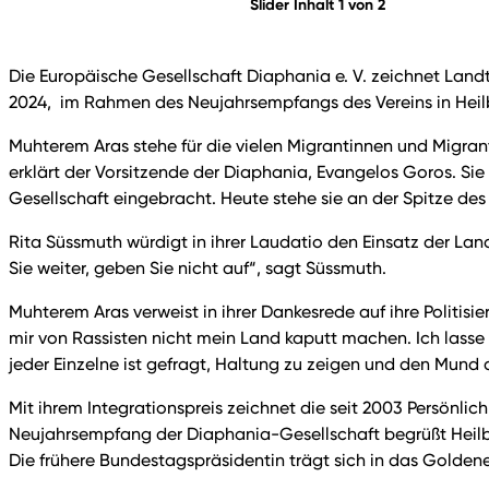
Slider Inhalt 1 von 2
Die Europäische Gesellschaft Diaphania e. V. zeichnet Land
2024, im Rahmen des Neujahrsempfangs des Vereins in Heilbro
Muhterem Aras stehe für die vielen Migrantinnen und Migra
erklärt der Vorsitzende der Diaphania, Evangelos Goros. S
Gesellschaft eingebracht. Heute stehe sie an der Spitze de
Rita Süssmuth würdigt in ihrer Laudatio den Einsatz der Lan
Sie weiter, geben Sie nicht auf“, sagt Süssmuth.
Muhterem Aras verweist in ihrer Dankesrede auf ihre Politis
mir von Rassisten nicht mein Land kaputt machen. Ich lasse 
jeder Einzelne ist gefragt, Haltung zu zeigen und den Mund
Mit ihrem Integrationspreis zeichnet die seit 2003 Persönli
Neujahrsempfang der Diaphania-Gesellschaft begrüßt Heilb
Die frühere Bundestagspräsidentin trägt sich in das Goldene 