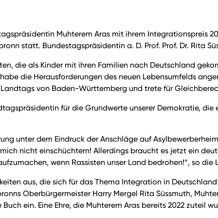
tagspräsidentin Muhterem Aras mit ihrem Integrationspreis 20
nn statt. Bundestagspräsidentin a. D. Prof. Prof. Dr. Rita Sü
nten, die als Kinder mit ihren Familien nach Deutschland ge
ie habe die Herausforderungen des neuen Lebensumfelds angen
s Landtags von Baden-Württemberg und trete für Gleichberecht
dtagspräsidentin für die Grundwerte unserer Demokratie, die 
ierung unter dem Eindruck der Anschläge auf Asylbewerberheim
mich nicht einschüchtern! Allerdings braucht es jetzt ein de
 aufzumachen, wenn Rassisten unser Land bedrohen!“, so die 
chkeiten aus, die sich für das Thema Integration in Deutschl
ronns Oberbürgermeister Harry Mergel Rita Süssmuth, Muhte
Buch ein. Eine Ehre, die Muhterem Aras bereits 2022 zuteil wu