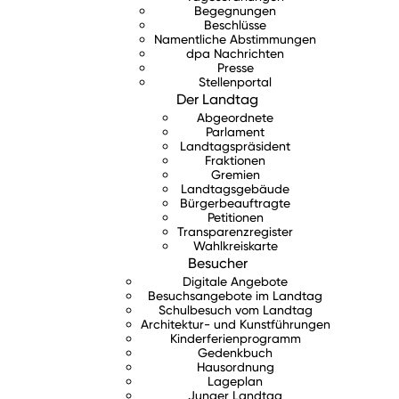
Begegnungen
Beschlüsse
Namentliche Abstimmungen
dpa Nachrichten
Presse
Stellenportal
Der Landtag
Abgeordnete
Parlament
Landtagspräsident
Fraktionen
Gremien
Landtagsgebäude
Bürgerbeauftragte
Petitionen
Transparenzregister
Wahlkreiskarte
Besucher
Digitale Angebote
Besuchsangebote im Landtag
Schulbesuch vom Landtag
Architektur- und Kunstführungen
Kinderferienprogramm
Gedenkbuch
Hausordnung
Lageplan
Junger Landtag