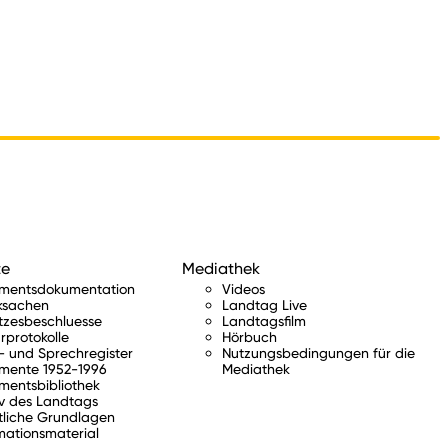
te
Mediathek
amentsdokumentation
Videos
ksachen
Landtag Live
tzesbeschluesse
Landtagsfilm
rprotokolle
Hörbuch
 und Sprechregister
Nutzungsbedingungen für die
mente 1952-1996
Mediathek
mentsbibliothek
v des Landtags
tliche Grundlagen
mationsmaterial