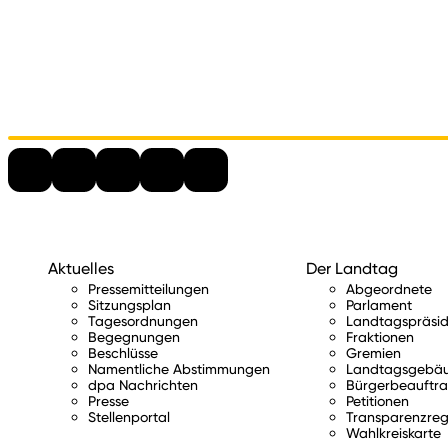
Aktuelles
Der Landtag
Pressemitteilungen
Abgeordnete
Sitzungsplan
Parlament
Tagesordnungen
Landtagspräsid
Begegnungen
Fraktionen
Beschlüsse
Gremien
Namentliche Abstimmungen
Landtagsgebä
dpa Nachrichten
Bürgerbeauftra
Presse
Petitionen
Stellenportal
Transparenzreg
Wahlkreiskarte