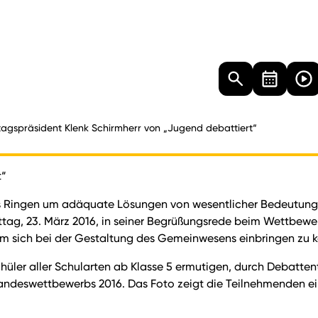
Landtag
Besucher
Dokumente
Mediathek
agspräsident Klenk Schirmherr von „Jugend debattiert“
t“
s Ringen um adäquate Lösungen von wesentlicher Bedeutung! 
ttag, 23. März 2016, in seiner Begrüßungsrede beim Wettbewe
um sich bei der Gestaltung des Gemeinwesens einbringen zu 
hüler aller Schularten ab Klasse 5 ermutigen, durch Debattent
andeswettbewerbs 2016. Das Foto zeigt die Teilnehmenden eing