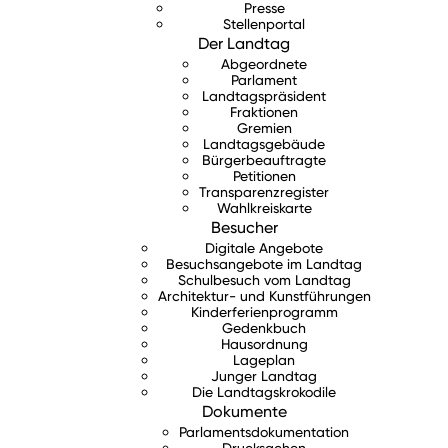
Presse
Stellenportal
Der Landtag
Abgeordnete
Parlament
Landtagspräsident
Fraktionen
Gremien
Landtagsgebäude
Bürgerbeauftragte
Petitionen
Transparenzregister
Wahlkreiskarte
Besucher
Digitale Angebote
Besuchsangebote im Landtag
Schulbesuch vom Landtag
Architektur- und Kunstführungen
Kinderferienprogramm
Gedenkbuch
Hausordnung
Lageplan
Junger Landtag
Die Landtagskrokodile
Dokumente
Parlamentsdokumentation
Drucksachen