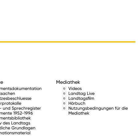
te
Mediathek
amentsdokumentation
Videos
ksachen
Landtag Live
tzesbeschluesse
Landtagsfilm
rprotokolle
Hörbuch
 und Sprechregister
Nutzungsbedingungen für die
mente 1952-1996
Mediathek
mentsbibliothek
v des Landtags
tliche Grundlagen
mationsmaterial