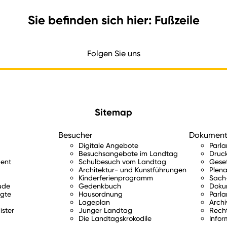
Sie befinden sich hier: Fußzeile
Folgen Sie uns
Sitemap
Besucher
Dokumen
Digitale Angebote
Parl
Besuchsangebote im Landtag
Druc
ent
Schulbesuch vom Landtag
Gese
Architektur- und Kunstführungen
Plena
Kinderferienprogramm
Sach-
ude
Gedenkbuch
Doku
gte
Hausordnung
Parla
Lageplan
Archi
ister
Junger Landtag
Rech
Die Landtagskrokodile
Infor