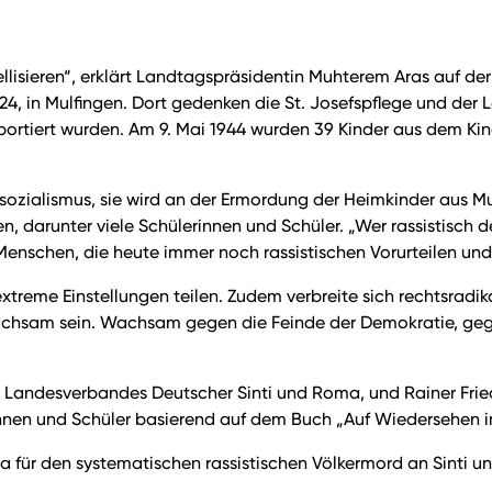
llisieren“, erklärt Landtagspräsidentin Muhterem Aras auf de
024, in Mulfingen. Dort gedenken die St. Josefspflege und d
ortiert wurden. Am 9. Mai 1944 wurden 39 Kinder aus dem Kind
zialismus, sie wird an der Ermordung der Heimkinder aus Mul
 darunter viele Schülerinnen und Schüler. „Wer rassistisch de
Menschen, die heute immer noch rassistischen Vorurteilen und
xtreme Einstellungen teilen. Zudem verbreite sich rechtsrad
 wachsam sein. Wachsam gegen die Feinde der Demokratie, ge
 Landesverbandes Deutscher Sinti und Roma, und Rainer Friedr
innen und Schüler basierend auf dem Buch „Auf Wiedersehen i
pa für den systematischen rassistischen Völkermord an Sinti 