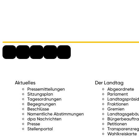
Aktuelles
Der Landtag
Pressemitteilungen
Abgeordnete
Sitzungsplan
Parlament
Tagesordnungen
Landtagspräsid
Begegnungen
Fraktionen
Beschlüsse
Gremien
Namentliche Abstimmungen
Landtagsgebä
dpa Nachrichten
Bürgerbeauftra
Presse
Petitionen
Stellenportal
Transparenzreg
Wahlkreiskarte