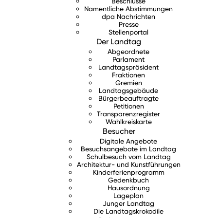
Beschlüsse
Namentliche Abstimmungen
dpa Nachrichten
Presse
Stellenportal
Der Landtag
Abgeordnete
Parlament
Landtagspräsident
Fraktionen
Gremien
Landtagsgebäude
Bürgerbeauftragte
Petitionen
Transparenzregister
Wahlkreiskarte
Besucher
Digitale Angebote
Besuchsangebote im Landtag
Schulbesuch vom Landtag
Architektur- und Kunstführungen
Kinderferienprogramm
Gedenkbuch
Hausordnung
Lageplan
Junger Landtag
Die Landtagskrokodile