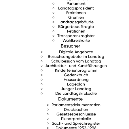
Parlament
Landtagspräsident
Fraktionen
Gremien
Landtagsgebäude
Bürgerbeauftragte
Petitionen
Transparenzregister
Wahlkreiskarte
Besucher
Digitale Angebote
Besuchsangebote im Landtag
Schulbesuch vom Landtag
Architektur- und Kunstführungen
Kinderferienprogramm
Gedenkbuch
Hausordnung
Lageplan
Junger Landtag
Die Landtagskrokodile
Dokumente
Parlamentsdokumentation
Drucksachen
Gesetzesbeschluesse
Plenarprotokolle
Sach- und Sprechregister
Dokumente 1952-1996