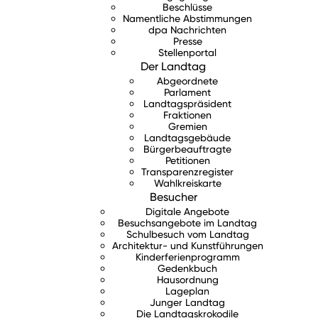
Beschlüsse
Namentliche Abstimmungen
dpa Nachrichten
Presse
Stellenportal
Der Landtag
Abgeordnete
Parlament
Landtagspräsident
Fraktionen
Gremien
Landtagsgebäude
Bürgerbeauftragte
Petitionen
Transparenzregister
Wahlkreiskarte
Besucher
Digitale Angebote
Besuchsangebote im Landtag
Schulbesuch vom Landtag
Architektur- und Kunstführungen
Kinderferienprogramm
Gedenkbuch
Hausordnung
Lageplan
Junger Landtag
Die Landtagskrokodile