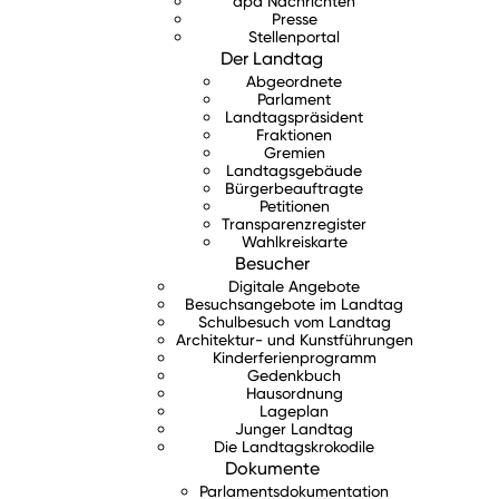
dpa Nachrichten
Presse
Stellenportal
Der Landtag
Abgeordnete
Parlament
Landtagspräsident
Fraktionen
Gremien
Landtagsgebäude
Bürgerbeauftragte
Petitionen
Transparenzregister
Wahlkreiskarte
Besucher
Digitale Angebote
Besuchsangebote im Landtag
Schulbesuch vom Landtag
Architektur- und Kunstführungen
Kinderferienprogramm
Gedenkbuch
Hausordnung
Lageplan
Junger Landtag
Die Landtagskrokodile
Dokumente
Parlamentsdokumentation