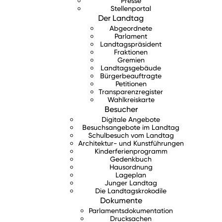
Presse
Stellenportal
Der Landtag
Abgeordnete
Parlament
Landtagspräsident
Fraktionen
Gremien
Landtagsgebäude
Bürgerbeauftragte
Petitionen
Transparenzregister
Wahlkreiskarte
Besucher
Digitale Angebote
Besuchsangebote im Landtag
Schulbesuch vom Landtag
Architektur- und Kunstführungen
Kinderferienprogramm
Gedenkbuch
Hausordnung
Lageplan
Junger Landtag
Die Landtagskrokodile
Dokumente
Parlamentsdokumentation
Drucksachen