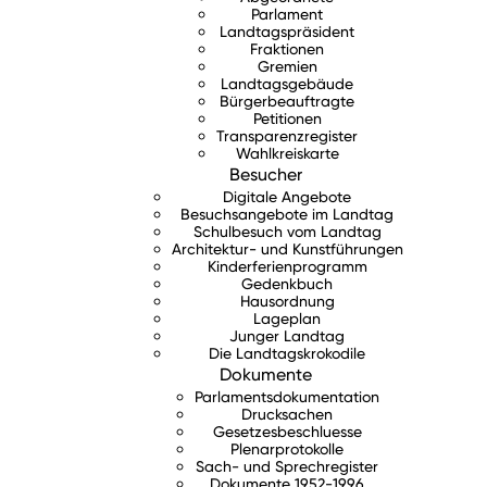
Parlament
Landtagspräsident
Fraktionen
Gremien
Landtagsgebäude
Bürgerbeauftragte
Petitionen
Transparenzregister
Wahlkreiskarte
Besucher
Digitale Angebote
Besuchsangebote im Landtag
Schulbesuch vom Landtag
Architektur- und Kunstführungen
Kinderferienprogramm
Gedenkbuch
Hausordnung
Lageplan
Junger Landtag
Die Landtagskrokodile
Dokumente
Parlamentsdokumentation
Drucksachen
Gesetzesbeschluesse
Plenarprotokolle
Sach- und Sprechregister
Dokumente 1952-1996