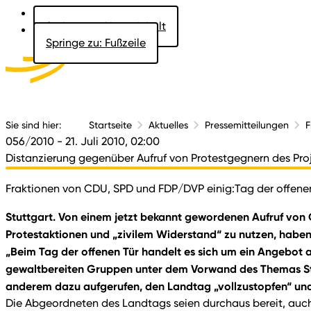
Springe zu: Hauptinhalt
Springe zu: Fußzeile
Aktuelles
Der 
Sie sind hier:
Startseite
Aktuelles
Pressemitteilungen
F
056/2010
- 21. Juli 2010, 02:00
Distanzierung gegenüber Aufruf von Protestgegnern des Proj
Fraktionen von CDU, SPD und FDP/DVP einig:Tag der offenen
Stuttgart. Von einem jetzt bekannt gewordenen Aufruf von 
Protestaktionen und „zivilem Widerstand“ zu nutzen, haben
„Beim Tag der offenen Tür handelt es sich um ein Angebot 
gewaltbereiten Gruppen unter dem Vorwand des Themas Stutt
anderem dazu aufgerufen, den Landtag „vollzustopfen“ und
Die Abgeordneten des Landtags seien durchaus bereit, auc