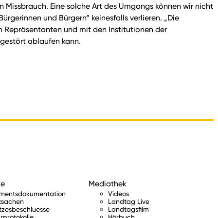
en Missbrauch. Eine solche Art des Umgangs können wir nicht
ürgerinnen und Bürgern“ keinesfalls verlieren. „Die
Repräsentanten und mit den Institutionen der
ngestört ablaufen kann.
te
Mediathek
amentsdokumentation
Videos
ksachen
Landtag Live
tzesbeschluesse
Landtagsfilm
rprotokolle
Hörbuch