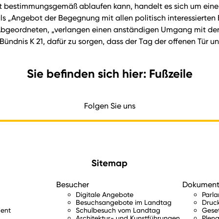
icht bestimmungsgemäß ablaufen kann, handelt es sich um ein
als „Angebot der Begegnung mit allen politisch interessierten B
bgeordneten, „verlangen einen anständigen Umgang mit den 
ündnis K 21, dafür zu sorgen, dass der Tag der offenen Tür u
Sie befinden sich hier: Fußzeile
Folgen Sie uns
Sitemap
Besucher
Dokumen
Digitale Angebote
Parl
Besuchsangebote im Landtag
Druc
ent
Schulbesuch vom Landtag
Gese
Architektur- und Kunstführungen
Plena