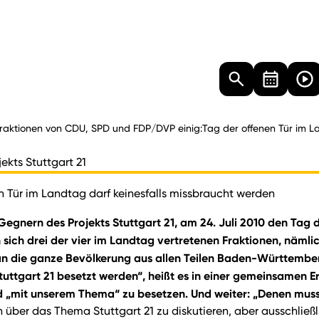
Landtag
Besucher
Dokumente
Mediathek
raktionen von CDU, SPD und FDP/DVP einig:Tag der offenen Tür im La
ekts Stuttgart 21
 Tür im Landtag darf keinesfalls missbraucht werden
Gegnern des Projekts Stuttgart 21, am 24. Juli 2010 den Ta
 sich drei der vier im Landtag vertretenen Fraktionen, näml
an die ganze Bevölkerung aus allen Teilen Baden-Württember
gart 21 besetzt werden“, heißt es in einer gemeinsamen Erk
 „mit unserem Thema“ zu besetzen. Und weiter: „Denen muss
h über das Thema Stuttgart 21 zu diskutieren, aber ausschl