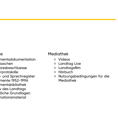
te
Mediathek
amentsdokumentation
Videos
ksachen
Landtag Live
tzesbeschluesse
Landtagsfilm
rprotokolle
Hörbuch
 und Sprechregister
Nutzungsbedingungen für die
mente 1952-1996
Mediathek
mentsbibliothek
v des Landtags
tliche Grundlagen
mationsmaterial