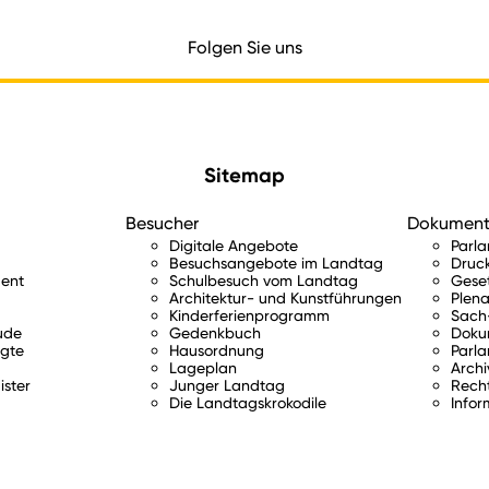
Folgen Sie uns
Sitemap
Besucher
Dokumen
Digitale Angebote
Parl
Besuchsangebote im Landtag
Druc
ent
Schulbesuch vom Landtag
Gese
Architektur- und Kunstführungen
Plena
Kinderferienprogramm
Sach-
ude
Gedenkbuch
Doku
gte
Hausordnung
Parla
Lageplan
Archi
ister
Junger Landtag
Rech
Die Landtagskrokodile
Infor