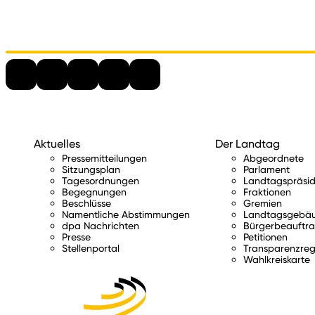
Aktuelles
Der Landtag
Pressemitteilungen
Abgeordnete
Sitzungsplan
Parlament
Tagesordnungen
Landtagspräsid
Begegnungen
Fraktionen
Beschlüsse
Gremien
Namentliche Abstimmungen
Landtagsgebä
dpa Nachrichten
Bürgerbeauftra
Presse
Petitionen
Stellenportal
Transparenzreg
Wahlkreiskarte