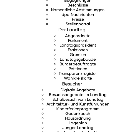
Begegnungen
Beschlüsse
Namentliche Abstimmungen
dpa Nachrichten
Presse
Stellenportal
Der Landtag
Abgeordnete
Parlament
Landtagspräsident
Fraktionen
Gremien
Landtagsgebäude
Bürgerbeauftragte
Petitionen
Transparenzregister
Wahlkreiskarte
Besucher
Digitale Angebote
Besuchsangebote im Landtag
Schulbesuch vom Landtag
Architektur- und Kunstführungen
Kinderferienprogramm
Gedenkbuch
Hausordnung
Lageplan
Junger Landtag