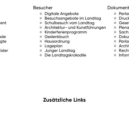
Besucher
Dokumen
Digitale Angebote
Parl
Besuchsangebote im Landtag
Druc
ent
Schulbesuch vom Landtag
Gese
Architektur- und Kunstführungen
Plena
Kinderferienprogramm
Sach-
ude
Gedenkbuch
Doku
gte
Hausordnung
Parla
Lageplan
Archi
ister
Junger Landtag
Rech
Die Landtagskrokodile
Infor
Zusätzliche Links