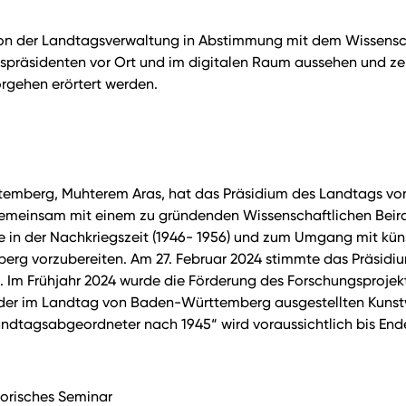
le von der Landtagsverwaltung in Abstimmung mit dem Wissens
gspräsidenten vor Ort und im digitalen Raum aussehen und zei
orgehen erörtert werden.
rttemberg, Muhterem Aras, hat das Präsidium des Landtags 
, gemeinsam mit einem zu gründenden Wissenschaftlichen Beir
in der Nachkriegszeit (1946- 1956) und zum Umgang mit küns
rg vorzubereiten. Am 27. Februar 2024 stimmte das Präsidiu
 Im Frühjahr 2024 wurde die Förderung des Forschungsprojekt
e der im Landtag von Baden-Württemberg ausgestellten Kuns
dtagsabgeordneter nach 1945“ wird voraussichtlich bis End
storisches Seminar