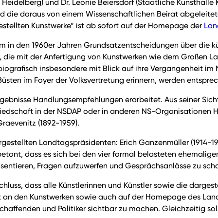
 Heidelberg) und Dr. Leonie Beiersdorf (Staatliche Kunsthalle
und die daraus von einem Wissenschaftlichen Beirat abgelei
ellten Kunstwerke“ ist ab sofort auf der Homepage der
Lan
m in den 1960er Jahren Grundsatzentscheidungen über die kü
r, die mit der Anfertigung von Kunstwerken wie dem Großen 
ografisch insbesondere mit Blick auf ihre Vergangenheit im 
sten im Foyer der Volksvertretung erinnern, werden entsprec
rgebnisse Handlungsempfehlungen erarbeitet. Aus seiner Sicht
liedschaft in der NSDAP oder in anderen NS-Organisationen H
Graevenitz (1892-1959).
estellten Landtagspräsidenten: Erich Ganzenmüller (1914-1983
betont, dass es sich bei den vier formal belasteten ehemali
räsentieren, Fragen aufzuwerfen und Gesprächsanlässe zu scha
luss, dass alle Künstlerinnen und Künstler sowie die darges
rekt an den Kunstwerken sowie auch auf der Homepage des La
chaffenden und Politiker sichtbar zu machen. Gleichzeitig sol