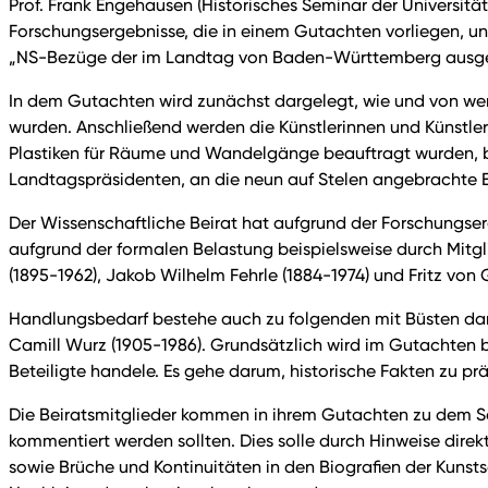
Prof. Frank Engehausen (Historisches Seminar der Universität
Forschungsergebnisse, die in einem Gutachten vorliegen, 
„NS-Bezüge der im Landtag von Baden-Württemberg ausgest
In dem Gutachten wird zunächst dargelegt, wie und von we
wurden. Anschließend werden die Künstlerinnen und Künstle
Plastiken für Räume und Wandelgänge beauftragt wurden, bi
Landtagspräsidenten, an die neun auf Stelen angebrachte Bü
Der Wissenschaftliche Beirat hat aufgrund der Forschungse
aufgrund der formalen Belastung beispielsweise durch Mitg
(1895-1962), Jakob Wilhelm Fehrle (1884-1974) und Fritz von 
Handlungsbedarf bestehe auch zu folgenden mit Büsten darg
Camill Wurz (1905-1986). Grundsätzlich wird im Gutachten 
Beteiligte handele. Es gehe darum, historische Fakten zu p
Die Beiratsmitglieder kommen in ihrem Gutachten zu dem Sch
kommentiert werden sollten. Dies solle durch Hinweise di
sowie Brüche und Kontinuitäten in den Biografien der Kunsts