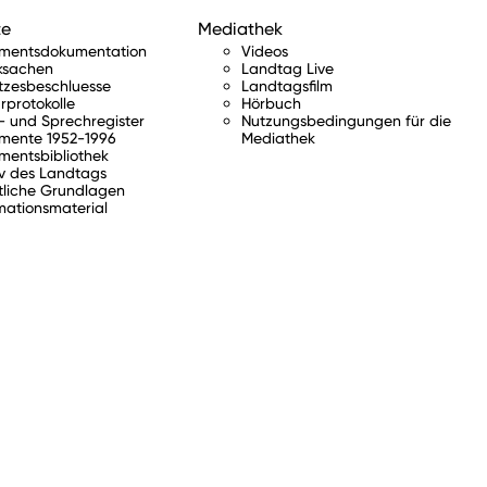
te
Mediathek
amentsdokumentation
Videos
ksachen
Landtag Live
tzesbeschluesse
Landtagsfilm
rprotokolle
Hörbuch
 und Sprechregister
Nutzungsbedingungen für die
mente 1952-1996
Mediathek
mentsbibliothek
v des Landtags
tliche Grundlagen
mationsmaterial