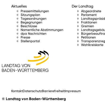
Aktuelles
Der Landtag
Pressemitteilungen
Abgeordnete
Sitzungsplan
Parlament
Tagesordnungen
Landtagspräsid
Begegnungen
Fraktionen
Beschlüsse
Gremien
Namentliche Abstimmungen
Landtagsgebä
dpa Nachrichten
Bürgerbeauftra
Presse
Petitionen
Stellenportal
Transparenzreg
Wahlkreiskarte
Kontakt
Datenschutz
Barrierefreiheit
Impressum
© Landtag von Baden-Württemberg