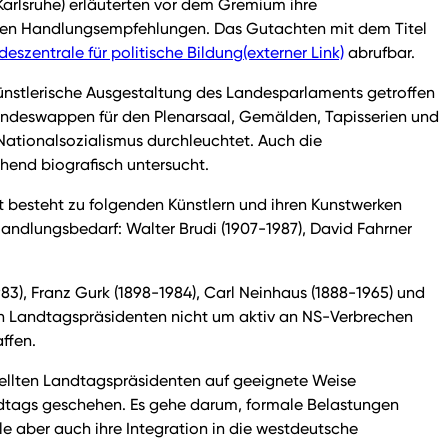
 Karlsruhe) erläuterten vor dem Gremium ihre
teten Handlungsempfehlungen. Das Gutachten mit dem Titel
deszentrale für politische Bildung
(externer Link)
abrufbar.
nstlerische Ausgestaltung des Landesparlaments getroffen
Landeswappen für den Plenarsaal, Gemälden, Tapisserien und
Nationalsozialismus durchleuchtet. Auch die
hend biografisch untersucht.
 besteht zu folgenden Künstlern und ihren Kunstwerken
andlungsbedarf: Walter Brudi (1907-1987), David Fahrner
), Franz Gurk (1898-1984), Carl Neinhaus (1888-1965) und
gen Landtagspräsidenten nicht um aktiv an NS-Verbrechen
ffen.
tellten Landtagspräsidenten auf geeignete Weise
ndtags geschehen. Es gehe darum, formale Belastungen
le aber auch ihre Integration in die westdeutsche