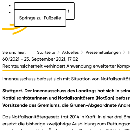
Springe zu: Hauptinhalt
Springe zu: Fußzeile
Aktuelles
Der 
Sie sind hier:
Startseite
Aktuelles
Pressemitteilungen
I
60/2021
- 23. September 2021, 17:02
Rechtsunsicherheit verhindert Anwendung erweiterter Kom
Innenausschuss befasst sich mit Situation von Notfallsanitä
Stuttgart. Der Innenausschuss des Landtags hat sich in sei
Notfallsanitäterinnen und Notfallsanitätern (NotSan) befas
Vorsitzende des Gremiums, die Grünen-Abgeordnete And
Das Notfallsanitätergesetz trat 2014 in Kraft. In einer drei
ersetzt die bisherige zweijährige Ausbildung zum Rettungsa