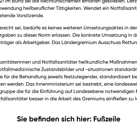
1 im Bund sei die Rechtunsicherheit erhalten geblieben. Der
endung heilberuflicher Tätigkeiten. Wendet ein Notfallsani
rtretende Vorsitzende.
srecht sei, bedürfe es keines weiteren Umsetzungsaktes in d
aben zu dieser Norm erlassen. Die konkrete Umsetzung in de
ngsträger als Arbeitgeber. Das Ländergremium Ausschuss Ret
sanitäterinnen und Notfallsanitäter heilkundliche Maßnahme
notfallmedizinische Zustandsbilder und -situationen standar
für die Behandlung jeweils festzulegender, standardisiert be
n werden. Das Innenministerium sei bestrebt, eine landeswe
tsgruppe die für die Einführung auf Landesebene notwendigen
fallsanitäter besser in die Arbeit des Gremiums einfließen zu l
Sie befinden sich hier: Fußzeile