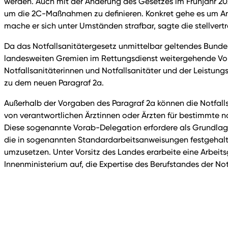
werden. Auch mit der Änderung des Gesetzes im Frühjahr 202
um die 2C-Maßnahmen zu definieren. Konkret gehe es um Anw
mache er sich unter Umständen strafbar, sagte die stellve
Da das Notfallsanitätergesetz unmittelbar geltendes Bunde
landesweiten Gremien im Rettungsdienst weitergehende Vorg
Notfallsanitäterinnen und Notfallsanitäter und der Leistu
zu dem neuen Paragraf 2a.
Außerhalb der Vorgaben des Paragraf 2a können die Notfall
von verantwortlichen Ärztinnen oder Ärzten für bestimmte 
Diese sogenannte Vorab-Delegation erfordere als Grundlage 
die in sogenannten Standardarbeitsanweisungen festgehalte
umzusetzen. Unter Vorsitz des Landes erarbeite eine Arbei
Innenministerium auf, die Expertise des Berufstandes der Not