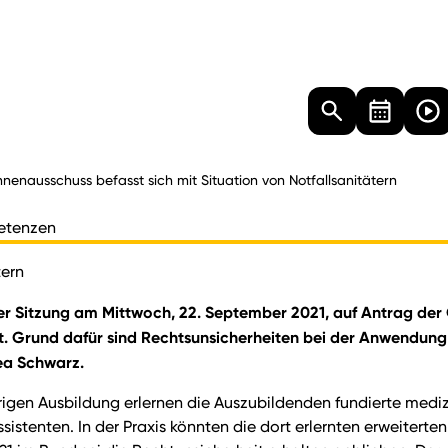
Landtag
Besucher
Dokumente
Mediathek
nnenausschuss befasst sich mit Situation von Notfallsanitätern
petenzen
tern
ner Sitzung am Mittwoch, 22. September 2021, auf Antrag der
st. Grund dafür sind Rechtsunsicherheiten bei der Anwendung
rea Schwarz.
jährigen Ausbildung erlernen die Auszubildenden fundierte medi
ssistenten. In der Praxis könnten die dort erlernten erweite