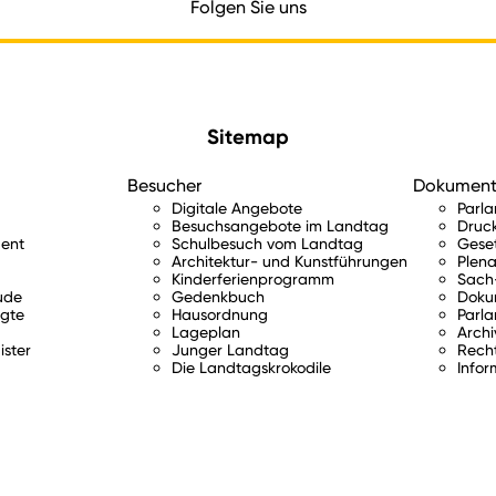
Folgen Sie uns
Sitemap
Besucher
Dokumen
Digitale Angebote
Parl
Besuchsangebote im Landtag
Druc
ent
Schulbesuch vom Landtag
Gese
Architektur- und Kunstführungen
Plena
Kinderferienprogramm
Sach-
ude
Gedenkbuch
Doku
gte
Hausordnung
Parla
Lageplan
Archi
ister
Junger Landtag
Rech
Die Landtagskrokodile
Infor