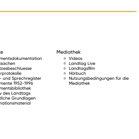
te
Mediathek
amentsdokumentation
Videos
ksachen
Landtag Live
tzesbeschluesse
Landtagsfilm
rprotokolle
Hörbuch
 und Sprechregister
Nutzungsbedingungen für die
mente 1952-1996
Mediathek
mentsbibliothek
v des Landtags
tliche Grundlagen
mationsmaterial