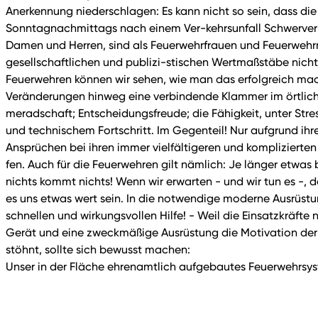
Anerkennung niederschlagen: Es kann nicht so sein, dass di
Sonntagnachmittags nach einem Ver-kehrsunfall Schwerverle
Damen und Herren, sind als Feuerwehrfrauen und Feuerwehrm
gesellschaftlichen und publizi-stischen Wertmaßstäbe nicht 
Feuerwehren können wir sehen, wie man das erfolgreich mach
Veränderungen hinweg eine verbindende Klammer im örtlich
meradschaft; Entscheidungsfreude; die Fähigkeit, unter Stre
und technischem Fortschritt. Im Gegenteil! Nur aufgrund ihr
Ansprüchen bei ihren immer vielfältigeren und kompliziert
fen. Auch für die Feuerwehren gilt nämlich: Je länger etwas
nichts kommt nichts! Wenn wir erwarten - und wir tun es -, 
es uns etwas wert sein. In die notwendige moderne Ausrüstun
schnellen und wirkungsvollen Hilfe! - Weil die Einsatzkräft
Gerät und eine zweckmäßige Ausrüstung die Motivation der Fe
stöhnt, sollte sich bewusst machen:
Unser in der Fläche ehrenamtlich aufgebautes Feuerwehrsyste