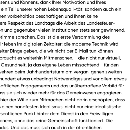
ssens und Könnens, dank Ihrer Motivation und Ihres
ein Teil unserer hohen Lebensquali-tät, sondern auch ein
hren vorbehaltlos beschäftigen und ihnen keine
dere Respekt des Landtags die Arbeit des Landesfeuer-
 und gegenüber vielen Institutionen stets sehr gewinnend.
Stimme sprechen. Das ist die erste Versammlung des
eben im digitalen Zeitalter; die moderne Technik wird
iter Dinge geben, die wir nicht per E-Mail tun können
aucht es weiterhin Mitmenschen, - die nicht nur virtuell,
ne Gesundheit, ja das eigene Leben missachtend - für den
uerwehren beim Jahrhundertsturm am vergan-genen zweiten
hrhundert etwas unbedingt Notwendiges und vor allem etwas
aftlichen Engagements und das unübertroffene Vorbild für
 dass sie sich wieder mehr für das Gemeinwesen engagieren.
 hier der Wille zum Mitmachen nicht darin erschöpfen, dass
inen handfesten Idealismus, nicht nur eine idealistische
entlichen Punkt hinter dem Dienst in den Freiwilligen
enens, ohne das keine Gemeinschaft funktioniert. Die
des. Und das muss sich auch in der öffentlichen