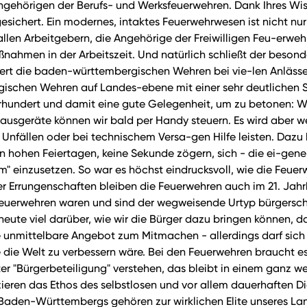
 Angehörigen der Berufs- und Werksfeuerwehren. Dank Ihres Wi
chert. Ein modernes, intaktes Feuerwehrwesen ist nicht nur 
allen Arbeitgebern, die Angehörige der Freiwilligen Feu-erwe
nahmen in der Arbeitszeit. Und natürlich schließt der beson
rt die baden-württembergischen Wehren bei vie-len Anlässen
gischen Wehren auf Landes-ebene mit einer sehr deutlichen 
dert und damit eine gute Gelegenheit, um zu betonen: Wir l
Hausgeräte können wir bald per Handy steuern. Es wird aber we
fällen oder bei technischem Versa-gen Hilfe leisten. Dazu br
t an hohen Feiertagen, keine Sekunde zögern, sich - die ei-ge
m" einzusetzen. So war es höchst eindrucksvoll, wie die Fe
er Errungenschaften bleiben die Feuerwehren auch im 21. Ja
 Feuerwehren waren und sind der wegweisende Urtyp bürgersch
 heute viel darüber, wie wir die Bürger dazu bringen können,
te unmittelbare Angebot zum Mitmachen - allerdings darf sich
e Welt zu verbessern wäre. Bei den Feuerwehren braucht es e
r "Bürgerbeteiligung" verstehen, das bleibt in einem ganz wes
ieren das Ethos des selbstlosen und vor allem dauerhaften Di
Baden-Württembergs gehören zur wirklichen Elite unseres Lan