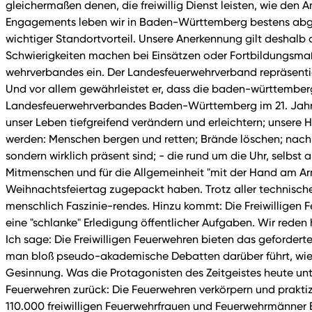
gleichermaßen denen, die freiwillig Dienst leisten, wie den
Engagements leben wir in Baden-Württemberg bestens abgesi
wichtiger Standortvorteil. Unsere Anerkennung gilt deshalb 
Schwierigkeiten machen bei Einsätzen oder Fortbildungsmaß
wehrverbandes ein. Der Landesfeuerwehrverband repräsentie
Und vor allem gewährleistet er, dass die baden-württember
Landesfeuerwehrverbandes Baden-Württemberg im 21. Jahrhun
unser Leben tiefgreifend verändern und erleichtern; unsere 
werden: Menschen bergen und retten; Brände löschen; nach Un
sondern wirklich präsent sind; - die rund um die Uhr, selbs
Mitmenschen und für die Allgemeinheit "mit der Hand am Ar
Weihnachtsfeiertag zugepackt haben. Trotz aller technisch
menschlich Faszinie-rendes. Hinzu kommt: Die Freiwilligen
eine "schlanke" Erledigung öffentlicher Aufgaben. Wir reden
Ich sage: Die Freiwilligen Feuerwehren bieten das geforder
man bloß pseudo-akademische Debatten darüber führt, wie di
Gesinnung. Was die Protagonisten des Zeitgeistes heute unte
Feuerwehren zurück: Die Feuerwehren verkörpern und praktiz
110.000 freiwilligen Feuerwehrfrauen und Feuerwehrmänner 