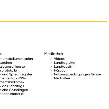
te
Mediathek
amentsdokumentation
Videos
ksachen
Landtag Live
tzesbeschluesse
Landtagsfilm
rprotokolle
Hörbuch
 und Sprechregister
Nutzungsbedingungen für die
mente 1952-1996
Mediathek
mentsbibliothek
v des Landtags
tliche Grundlagen
mationsmaterial