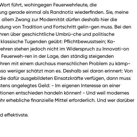
Wort führt, wohingegen Feuerwehrleute, die
ng gerade einmal als Randnotiz wiederfinden. Sie, meine
 allem Zwang zur Modernität dürfen deshalb hier die
dung von Tradition und Fortschritt gelin-gen muss. Bei den
ehren über geschichtliche Umbrü-che und politische
lassische Tugenden geübt: Pflichtbewusstsein; Ka-
erwehren stehen jedoch nicht im Widerspruch zu Innovati-on
ie Feuerweh-ren in der Lage, den ständig steigenden
rwehren mit einem durchaus menschlichen Problem zu kämp-
mso weniger schätzt man es. Deshalb sei daran erinnert: Von
 die dafür ausgebildeten Einsatzkräfte verfügen, dann muss
tens angelegtes Geld: - Im eigenen Interesse an einer
ua-tionen entschieden handeln können! - Und weil modernes
erhebliche finanzielle Mittel erforderlich. Und wer darüber
 effektivste.