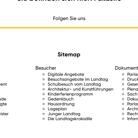
Folgen Sie uns
Sitemap
Besucher
Dokumen
Digitale Angebote
Parl
Besuchsangebote im Landtag
Druc
ent
Schulbesuch vom Landtag
Gese
Architektur- und Kunstführungen
Plena
Kinderferienprogramm
Sach-
ude
Gedenkbuch
Doku
gte
Hausordnung
Parla
Lageplan
Archi
ister
Junger Landtag
Rech
Die Landtagskrokodile
Infor