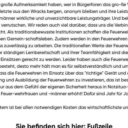
e große Aufmerksamkeit haben, wer in Bürgerforen das gro-ße 
tzte aus den Wracks bergen, anonym bleiben und ihre Leistu
änner wirkliche und unverzichtbare Leistungsträger. Und bei
verrutschen. Wir reden auch viel darüber, dass uns die Verbin
t. Als traditionsbewusste Institutionen schaffen die Feuerw
en Gemein-schaftsleben. Zudem werden in den Feuerwehren k
ss zuverlässig zu arbeiten. Die traditionellen Werte der Feu
er ständigen Lernbereitschaft und ihrer Teamfähigkeit sind d
en Einsätzen gerecht zu werden. Leider haben auch die Feue
 besteht, desto mehr hält man es für selbstverständlich und u
dass die Feuerwehren im Einsatz über das "richtige" Gerät und
g und Ausbildung der Feuerwehren zu investieren, das ist bes
e nur aus dem Gefühl der eigenen Sicherheit heraus in Notsit
uer-wehrfrauen und -männer erhöht! Dafür sind Jahr für Jahr 
m ist bei allen notwendigen Kosten das wirtschaftlichste und
Sie befinden sich hier: Fußzeile