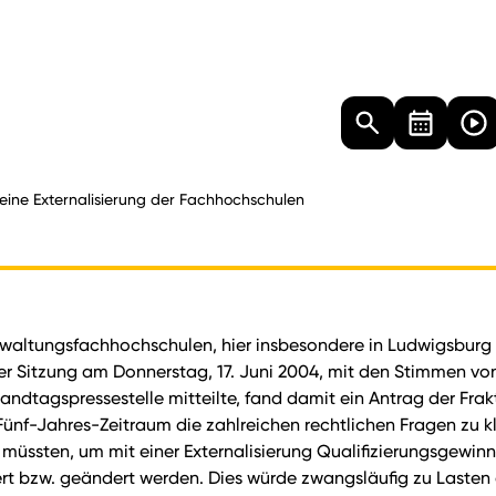
Landtag
Besucher
Dokumente
Mediathek
eine Externalisierung der Fachhochschulen
rwaltungsfachhochschulen, hier insbesondere in Ludwigsburg u
er Sitzung am Donnerstag, 17. Juni 2004, mit den Stimmen v
andtagspressestelle mitteilte, fand damit ein Antrag der Frak
nf-Jahres-Zeitraum die zahlreichen rechtlichen Fragen zu klä
, müssten, um mit einer Externalisierung Qualifizierungsgewi
rt bzw. geändert werden. Dies würde zwangsläufig zu Lasten d