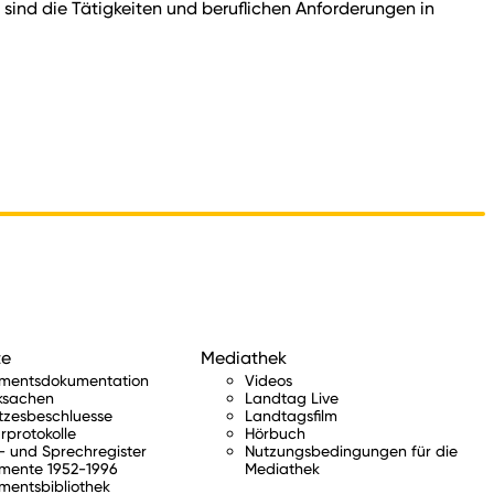
sind die Tätigkeiten und beruflichen Anforderungen in
te
Mediathek
amentsdokumentation
Videos
ksachen
Landtag Live
tzesbeschluesse
Landtagsfilm
rprotokolle
Hörbuch
 und Sprechregister
Nutzungsbedingungen für die
mente 1952-1996
Mediathek
mentsbibliothek