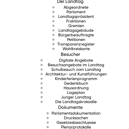
Der Landtag
Abgeordnete
Parlament
Landtagspräsident
Fraktionen
Gremien
Landtagsgebäude
Bürgerbeauftragte
Petitionen
Transparenzregister
Wahlkreiskarte
Besucher
Digitale Angebote
Besuchsangebote im Landtag
Schulbesuch vom Landtag
Architektur- und Kunstführungen
Kinderferienprogramm
Gedenkbuch
Hausordnung
Lageplan
Junger Landtag
Die Landtagskrokodile
Dokumente
Parlamentsdokumentation
Drucksachen
Gesetzesbeschluesse
Plenarprotokolle