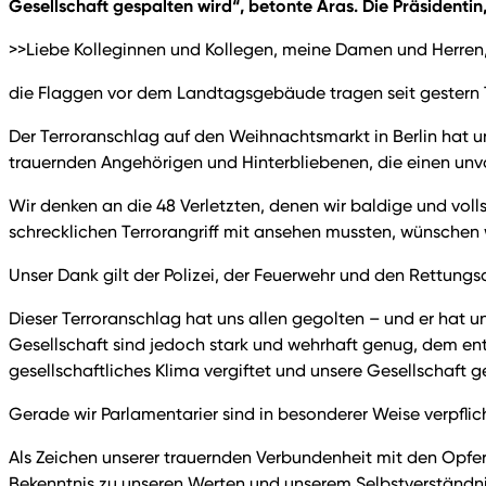
Gesellschaft gespalten wird“, betonte Aras. Die Präsidentin
>>Liebe Kolleginnen und Kollegen, meine Damen und Herren
die Flaggen vor dem Landtagsgebäude tragen seit gestern T
Der Terroranschlag auf den Weihnachtsmarkt in Berlin hat un
trauernden Angehörigen und Hinterbliebenen, die einen unv
Wir denken an die 48 Verletzten, denen wir baldige und vo
schrecklichen Terrorangriff mit ansehen mussten, wünschen w
Unser Dank gilt der Polizei, der Feuerwehr und den Rettungsd
Dieser Terroranschlag hat uns allen gegolten – und er hat uns
Gesellschaft sind jedoch stark und wehrhaft genug, dem ent
gesellschaftliches Klima vergiftet und unsere Gesellschaft g
Gerade wir Parlamentarier sind in besonderer Weise verpflic
Als Zeichen unserer trauernden Verbundenheit mit den Opfer
Bekenntnis zu unseren Werten und unserem Selbstverständnis