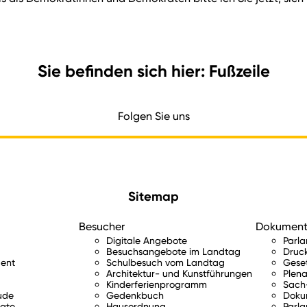
Sie befinden sich hier: Fußzeile
Folgen Sie uns
Sitemap
Besucher
Dokumen
Digitale Angebote
Parl
Besuchsangebote im Landtag
Druc
ent
Schulbesuch vom Landtag
Gese
Architektur- und Kunstführungen
Plena
Kinderferienprogramm
Sach-
ude
Gedenkbuch
Doku
gte
Hausordnung
Parla