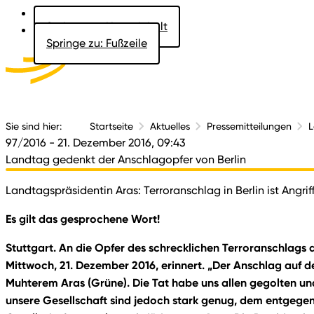
Springe zu: Hauptinhalt
Springe zu: Fußzeile
Aktuelles
Der 
Sie sind hier:
Startseite
Aktuelles
Pressemitteilungen
L
97/2016
- 21. Dezember 2016, 09:43
Landtag gedenkt der Anschlagopfer von Berlin
Landtagspräsidentin Aras: Terroranschlag in Berlin ist Angri
Es gilt das gesprochene Wort!
Stuttgart. An die Opfer des schrecklichen Terroranschlag
Mittwoch, 21. Dezember 2016, erinnert. „Der Anschlag auf de
Muhterem Aras (Grüne). Die Tat habe uns allen gegolten und h
unsere Gesellschaft sind jedoch stark genug, dem entgegenz