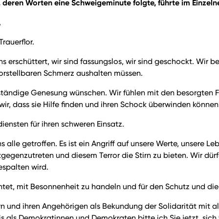
, deren Worten eine Schweigeminute folgte, führte im Einzeln
,
rauerflor.
s erschüttert, wir sind fassungslos, wir sind geschockt. Wir
orstellbaren Schmerz aushalten müssen.
llständige Genesung wünschen. Wir fühlen mit den besorgten 
ir, dass sie Hilfe finden und ihren Schock überwinden können
iensten für ihren schweren Einsatz.
 alle getroffen. Es ist ein Angriff auf unsere Werte, unsere Le
gegenzutreten und diesem Terror die Stirn zu bieten. Wir dür
espalten wird.
htet, mit Besonnenheit zu handeln und für den Schutz und die
n und ihren Angehörigen als Bekundung der Solidarität mit a
 als Demokratinnen und Demokraten bitte ich Sie jetzt, sich 