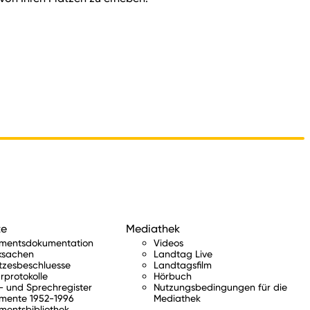
te
Mediathek
amentsdokumentation
Videos
ksachen
Landtag Live
tzesbeschluesse
Landtagsfilm
rprotokolle
Hörbuch
 und Sprechregister
Nutzungsbedingungen für die
mente 1952-1996
Mediathek
mentsbibliothek