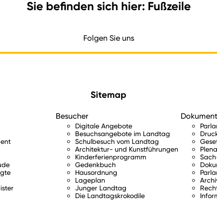
Sie befinden sich hier: Fußzeile
Folgen Sie uns
Sitemap
Besucher
Dokumen
Digitale Angebote
Parl
Besuchsangebote im Landtag
Druc
ent
Schulbesuch vom Landtag
Gese
Architektur- und Kunstführungen
Plena
Kinderferienprogramm
Sach-
ude
Gedenkbuch
Doku
gte
Hausordnung
Parla
Lageplan
Archi
ister
Junger Landtag
Rech
Die Landtagskrokodile
Infor