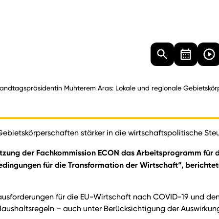
Landtag
Besucher
Dokumente
Mediathek
andtagspräsidentin Muhterem Aras: Lokale und regionale Gebietskörpe
bietskörperschaften stärker in die wirtschaftspolitische St
er Sitzung der Fachkommission ECON das Arbeitsprogramm für
ngungen für die Transformation der Wirtschaft“, berichtet
ausforderungen für die EU-Wirtschaft nach COVID-19 und den 
ushaltsregeln – auch unter Berücksichtigung der Auswirkung