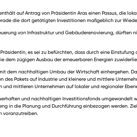
hält auf Antrag von Präsidentin Aras einen Passus, die lokal
erade die dort getätigten Investitionen maßgeblich zur Wied
rneuerung von Infrastruktur und Gebäuderenovierung, dürften 
Präsidentin, es sei zu befürchten, dass durch eine Einstufung
e dem zügigen Ausbau der erneuerbaren Energien zuwiderlie
mit dem nachhaltigen Umbau der Wirtschaft einhergehen. Das P
n des Pakets auf Industrie und kleinere und mittlere Unterneh
n und mittleren Unternehmen auf lokaler und regionaler Ebene
auerhaften und nachhaltigen Investitionsfonds umgewandelt 
eng in die Planung und Durchführung einbezogen werden. Ziel 
n voranzutreiben.