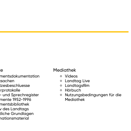
te
Mediathek
amentsdokumentation
Videos
ksachen
Landtag Live
tzesbeschluesse
Landtagsfilm
rprotokolle
Hörbuch
 und Sprechregister
Nutzungsbedingungen für die
mente 1952-1996
Mediathek
mentsbibliothek
v des Landtags
tliche Grundlagen
mationsmaterial