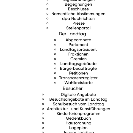
Begegnungen
Beschlüsse
Namentliche Abstimmungen
dpa Nachrichten
Presse
Stellenportal
Der Landtag
Abgeordnete
Parlament
Landtagspräsident
Fraktionen
Gremien
Landtagsgebäude
Bürgerbeauftragte
Petitionen
Transparenzregister
Wahlkreiskarte
Besucher
Digitale Angebote
Besuchsangebote im Landtag
Schulbesuch vom Landtag
Architektur- und Kunstführungen
Kinderferienprogramm
Gedenkbuch
Hausordnung
Lageplan
Junger Landtag