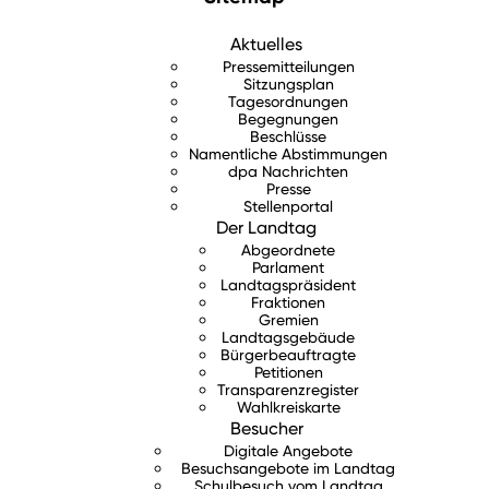
Aktuelles
Pressemitteilungen
Sitzungsplan
Tagesordnungen
Begegnungen
Beschlüsse
Namentliche Abstimmungen
dpa Nachrichten
Presse
Stellenportal
Der Landtag
Abgeordnete
Parlament
Landtagspräsident
Fraktionen
Gremien
Landtagsgebäude
Bürgerbeauftragte
Petitionen
Transparenzregister
Wahlkreiskarte
Besucher
Digitale Angebote
Besuchsangebote im Landtag
Schulbesuch vom Landtag