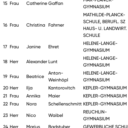
15
Frau
Catherine
Gaffan
GYMNASIUM
MATHILDE-PLANCK-
SCHULE, BERUFL. SZ
16
Frau
Christina
Fahrner
HAUS- U. LANDWIRT.
SCHULE
HELENE-LANGE-
17
Frau
Janine
Ehret
GYMNASIUM
HELENE-LANGE-
18
Herr
Alexander
Lunt
GYMNASIUM
Anton-
HELENE-LANGE-
19
Frau
Beatrice
Weinhöpl
GYMNASIUM
20
Herr
Ilja
Kantorovitch
KEPLER-GYMNASIUM
21
Frau
Annika
Maier
KEPLER-GYMNASIUM
22
Frau
Nora
Schellenschmitt
KEPLER-GYMNASIUM
REUCHLIN-
23
Herr
Nico
Waibel
GYMNASIUM
24
Herr
Marius
Badstuber
GEWERBLICHE SCHU