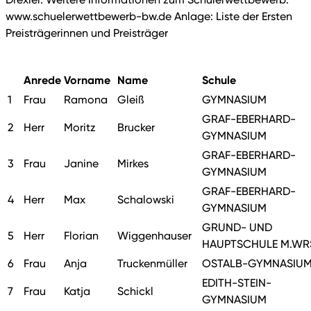
www.schuelerwettbewerb-bw.de Anlage: Liste der Ersten
Preisträgerinnen und Preisträger
Anrede
Vorname
Name
Schule
1
Frau
Ramona
Gleiß
GYMNASIUM
GRAF-EBERHARD-
2
Herr
Moritz
Brucker
GYMNASIUM
GRAF-EBERHARD-
3
Frau
Janine
Mirkes
GYMNASIUM
GRAF-EBERHARD-
4
Herr
Max
Schalowski
GYMNASIUM
GRUND- UND
5
Herr
Florian
Wiggenhauser
HAUPTSCHULE M.WR
6
Frau
Anja
Truckenmüller
OSTALB-GYMNASIU
EDITH-STEIN-
7
Frau
Katja
Schickl
GYMNASIUM