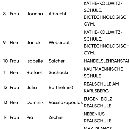
KÄTHE-KOLLWITZ-
SCHULE,
8
Frau
Joanna
Albrecht
BIOTECHNOLOGISCH
GYM.
KÄTHE-KOLLWITZ-
SCHULE,
9
Herr
Janick
Weberpals
BIOTECHNOLOGISCH
GYM.
10
Frau
Isabelle
Salcher
HANDELSLEHRANSTA
KAUFMAENNISCHE
11
Herr
Raffael
Sochacki
SCHULE
REALSCHULE AM
12
Frau
Julia
Barthelmeß
KARLSBERG
EUGEN-BOLZ-
13
Herr
Dominik
Vassilakopoulos
REALSCHULE
NEBENIUS-
14
Frau
Pia
Zechiel
REALSCHULE
MAX-PLANCK-