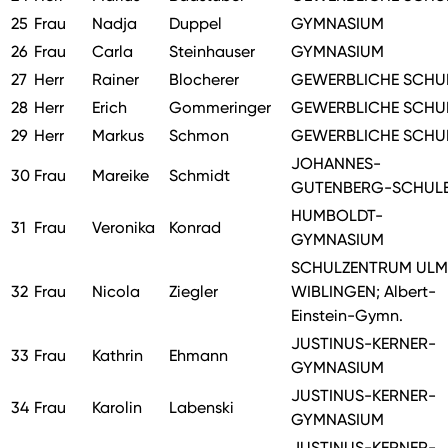
25
Frau
Nadja
Duppel
GYMNASIUM
26
Frau
Carla
Steinhauser
GYMNASIUM
27
Herr
Rainer
Blocherer
GEWERBLICHE SCHU
28
Herr
Erich
Gommeringer
GEWERBLICHE SCHU
29
Herr
Markus
Schmon
GEWERBLICHE SCHU
JOHANNES-
30
Frau
Mareike
Schmidt
GUTENBERG-SCHUL
HUMBOLDT-
31
Frau
Veronika
Konrad
GYMNASIUM
SCHULZENTRUM ULM
32
Frau
Nicola
Ziegler
WIBLINGEN; Albert-
Einstein-Gymn.
JUSTINUS-KERNER-
33
Frau
Kathrin
Ehmann
GYMNASIUM
JUSTINUS-KERNER-
34
Frau
Karolin
Labenski
GYMNASIUM
JUSTINUS-KERNER-