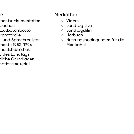
te
Mediathek
amentsdokumentation
Videos
ksachen
Landtag Live
tzesbeschluesse
Landtagsfilm
rprotokolle
Hörbuch
 und Sprechregister
Nutzungsbedingungen für die
mente 1952-1996
Mediathek
mentsbibliothek
v des Landtags
tliche Grundlagen
mationsmaterial