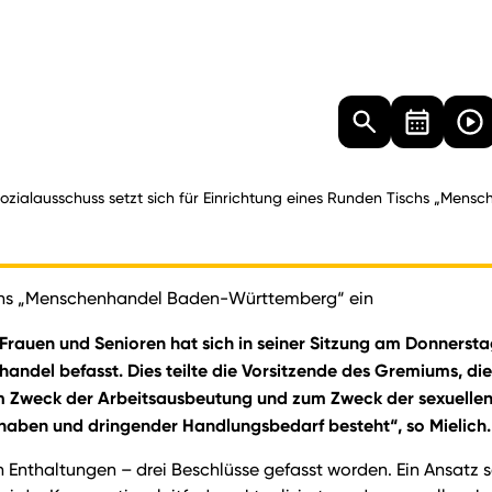
Landtag
Besucher
Dokumente
Mediathek
ozialausschuss setzt sich für Einrichtung eines Runden Tischs „Me
Tischs „Menschenhandel Baden-Württemberg“ ein
, Frauen und Senioren hat sich in seiner Sitzung am Donnerst
ndel befasst. Dies teilte die Vorsitzende des Gremiums, di
m Zweck der Arbeitsausbeutung und zum Zweck der sexuelle
 haben und dringender Handlungsbedarf besteht“, so Mielich.
en Enthaltungen – drei Beschlüsse gefasst worden. Ein Ansat