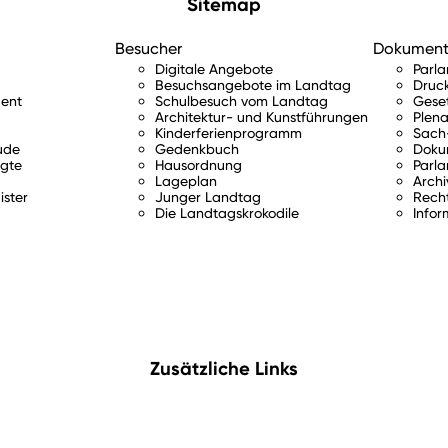
Sitemap
Besucher
Dokumen
Digitale Angebote
Parl
Besuchsangebote im Landtag
Druc
ent
Schulbesuch vom Landtag
Gese
Architektur- und Kunstführungen
Plena
Kinderferienprogramm
Sach-
ude
Gedenkbuch
Doku
gte
Hausordnung
Parla
Lageplan
Archi
ister
Junger Landtag
Rech
Die Landtagskrokodile
Infor
Zusätzliche Links