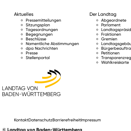
Aktuelles
Der Landtag
Pressemitteilungen
Abgeordnete
Sitzungsplan
Parlament
Tagesordnungen
Landtagspräsid
Begegnungen
Fraktionen
Beschlüsse
Gremien
Namentliche Abstimmungen
Landtagsgebä
dpa Nachrichten
Bürgerbeauftra
Presse
Petitionen
Stellenportal
Transparenzreg
Wahlkreiskarte
Kontakt
Datenschutz
Barrierefreiheit
Impressum
© Landtag von Baden-Württemberg