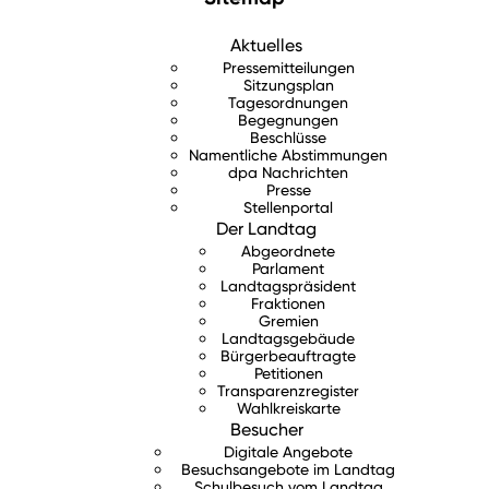
Aktuelles
Pressemitteilungen
Sitzungsplan
Tagesordnungen
Begegnungen
Beschlüsse
Namentliche Abstimmungen
dpa Nachrichten
Presse
Stellenportal
Der Landtag
Abgeordnete
Parlament
Landtagspräsident
Fraktionen
Gremien
Landtagsgebäude
Bürgerbeauftragte
Petitionen
Transparenzregister
Wahlkreiskarte
Besucher
Digitale Angebote
Besuchsangebote im Landtag
Schulbesuch vom Landtag