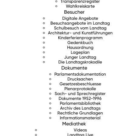
Transparenzregister
Wahlkreiskarte
Besucher
Digitale Angebote
Besuchsangebote im Landtag
Schulbesuch vom Landtag
Architektur- und Kunstführungen
Kinderferienprogramm
Gedenkbuch
Hausordnung
Lageplan
Junger Landtag
Die Landtagskrokodile
Dokumente
Parlamentsdokumentation
Drucksachen
Gesetzesbeschluesse
Plenarprotokolle
Sach- und Sprechregister
Dokumente 1952-1996
Parlamentsbibliothek
Archiv des Landtags
Rechtliche Grundlagen
Informationsmaterial
Mediathek
Videos
Landtag Live