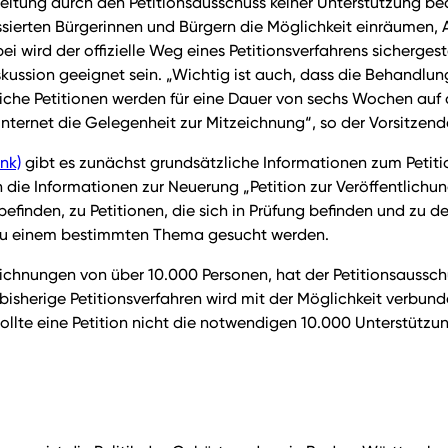
beitung durch den Petitionsausschuss keiner Unterstützung bed
ssierten Bürgerinnen und Bürgern die Möglichkeit einräumen, 
i wird der offizielle Weg eines Petitionsverfahrens sichergest
skussion geeignet sein. „Wichtig ist auch, dass die Behandlun
iche Petitionen werden für eine Dauer von sechs Wochen auf d
nternet die Gelegenheit zur Mitzeichnung“, so der Vorsitzend
ink)
gibt es zunächst grundsätzliche Informationen zum Petitio
die Informationen zur Neuerung „Petition zur Veröffentlichun
 befinden, zu Petitionen, die sich in Prüfung befinden und zu
 zu einem bestimmten Thema gesucht werden.
zeichnungen von über 10.000 Personen, hat der Petitionsaussc
bisherige Petitionsverfahren wird mit der Möglichkeit verbund
te eine Petition nicht die notwendigen 10.000 Unterstützungs