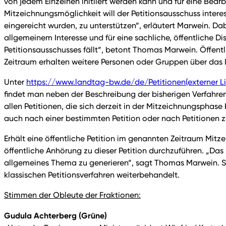
von jedem Einzelnen initiiert werden kann und für eine Bear
Mitzeichnungsmöglichkeit will der Petitionsausschuss intere
eingereicht wurden, zu unterstützen“, erläutert Marwein. Dabe
allgemeinem Interesse und für eine sachliche, öffentliche Di
Petitionsausschusses fällt“, betont Thomas Marwein. Öffentl
Zeitraum erhalten weitere Personen oder Gruppen über das I
Unter
https://www.landtag-bw.de/de/Petitionen
(externer L
findet man neben der Beschreibung der bisherigen Verfahren 
allen Petitionen, die sich derzeit in der Mitzeichnungsphase
auch nach einer bestimmten Petition oder nach Petitionen
Erhält eine öffentliche Petition im genannten Zeitraum Mit
öffentliche Anhörung zu dieser Petition durchzuführen. „Das 
allgemeines Thema zu generieren“, sagt Thomas Marwein. Soll
klassischen Petitionsverfahren weiterbehandelt.
Stimmen der Obleute der Fraktionen:
Gudula Achterberg (Grüne)