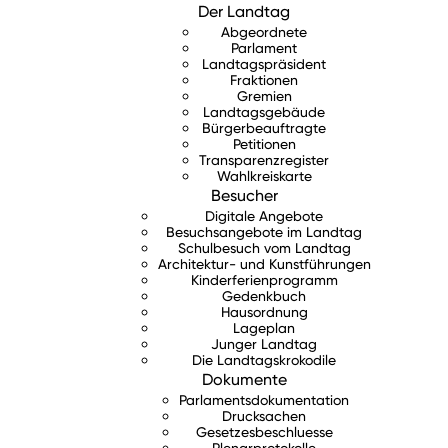
Der Landtag
Abgeordnete
Parlament
Landtagspräsident
Fraktionen
Gremien
Landtagsgebäude
Bürgerbeauftragte
Petitionen
Transparenzregister
Wahlkreiskarte
Besucher
Digitale Angebote
Besuchsangebote im Landtag
Schulbesuch vom Landtag
Architektur- und Kunstführungen
Kinderferienprogramm
Gedenkbuch
Hausordnung
Lageplan
Junger Landtag
Die Landtagskrokodile
Dokumente
Parlamentsdokumentation
Drucksachen
Gesetzesbeschluesse
Plenarprotokolle