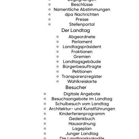
Beschlüsse
Namentliche Abstimmungen
dpa Nachrichten
Presse
Stellenportal
Der Landtag
Abgeordnete
Parlament
Landtagspräsident
Fraktionen
Gremien
Landtagsgebäude
Bürgerbeauftragte
Petitionen
Transparenzregister
Wahlkreiskarte
Besucher
Digitale Angebote
Besuchsangebote im Landtag
Schulbesuch vom Landtag
Architektur- und Kunstführungen
Kinderferienprogramm
Gedenkbuch
Hausordnung
Lageplan
Junger Landtag
Die Landtagskrokodile